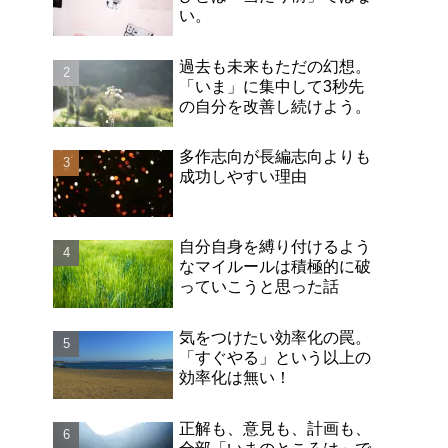
い。
過去も未来もただの幻想。
「いま」に集中して3秒先
の自分を改善し続けよう。
多作志向が長編志向よりも
成功しやすい理由
自分自身を縛り付けるよう
なマイルールは積極的に破
っていこうと思った話
気をつけたい効率化の罠。
「すぐやる」という以上の
効率化は無い！
正解も、意見も、計画も、