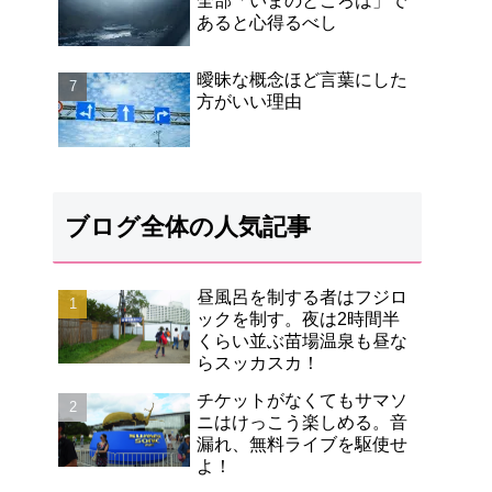
全部「いまのところは」で
あると心得るべし
曖昧な概念ほど言葉にした
方がいい理由
ブログ全体の人気記事
昼風呂を制する者はフジロ
ックを制す。夜は2時間半
くらい並ぶ苗場温泉も昼な
らスッカスカ！
チケットがなくてもサマソ
ニはけっこう楽しめる。音
漏れ、無料ライブを駆使せ
よ！