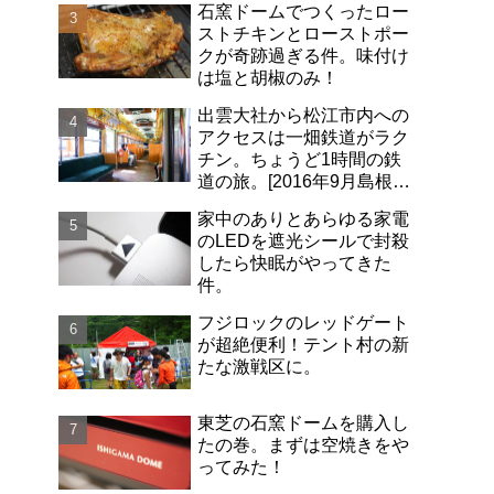
石窯ドームでつくったロー
ストチキンとローストポー
クが奇跡過ぎる件。味付け
は塩と胡椒のみ！
出雲大社から松江市内への
アクセスは一畑鉄道がラク
チン。ちょうど1時間の鉄
道の旅。[2016年9月島根旅
行記-06]
家中のありとあらゆる家電
のLEDを遮光シールで封殺
したら快眠がやってきた
件。
フジロックのレッドゲート
が超絶便利！テント村の新
たな激戦区に。
東芝の石窯ドームを購入し
たの巻。まずは空焼きをや
ってみた！