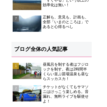
「すぐやる」という以上の
効率化は無い！
正解も、意見も、計画も、
全部「いまのところは」で
あると心得るべし
ブログ全体の人気記事
昼風呂を制する者はフジロ
ックを制す。夜は2時間半
くらい並ぶ苗場温泉も昼な
らスッカスカ！
チケットがなくてもサマソ
ニはけっこう楽しめる。音
漏れ、無料ライブを駆使せ
よ！