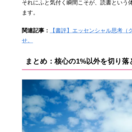
それにふと気付く瞬間こそが、読書という
ます。
関連記事：
【書評】エッセンシャル思考（グ
せ。
まとめ：核心の1%以外を切り落