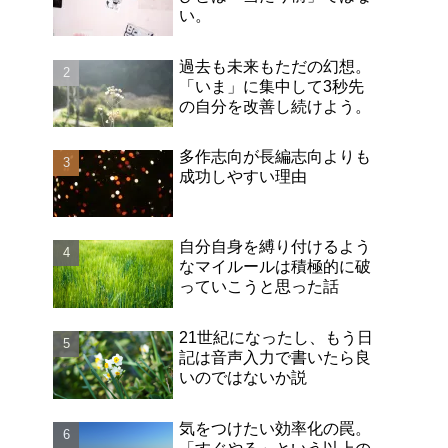
い。
過去も未来もただの幻想。
「いま」に集中して3秒先
の自分を改善し続けよう。
多作志向が長編志向よりも
成功しやすい理由
自分自身を縛り付けるよう
なマイルールは積極的に破
っていこうと思った話
21世紀になったし、もう日
記は音声入力で書いたら良
いのではないか説
気をつけたい効率化の罠。