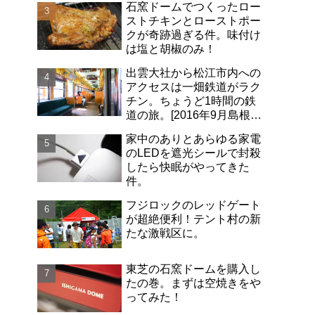
石窯ドームでつくったロー
ストチキンとローストポー
クが奇跡過ぎる件。味付け
は塩と胡椒のみ！
出雲大社から松江市内への
アクセスは一畑鉄道がラク
チン。ちょうど1時間の鉄
道の旅。[2016年9月島根旅
行記-06]
家中のありとあらゆる家電
のLEDを遮光シールで封殺
したら快眠がやってきた
件。
フジロックのレッドゲート
が超絶便利！テント村の新
たな激戦区に。
東芝の石窯ドームを購入し
たの巻。まずは空焼きをや
ってみた！