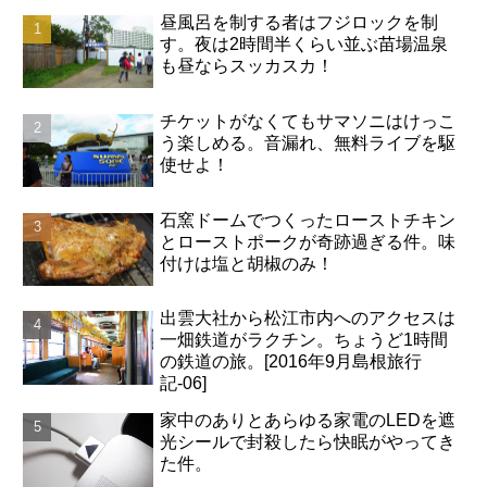
昼風呂を制する者はフジロックを制
す。夜は2時間半くらい並ぶ苗場温泉
も昼ならスッカスカ！
チケットがなくてもサマソニはけっこ
う楽しめる。音漏れ、無料ライブを駆
使せよ！
石窯ドームでつくったローストチキン
とローストポークが奇跡過ぎる件。味
付けは塩と胡椒のみ！
出雲大社から松江市内へのアクセスは
一畑鉄道がラクチン。ちょうど1時間
の鉄道の旅。[2016年9月島根旅行
記-06]
家中のありとあらゆる家電のLEDを遮
光シールで封殺したら快眠がやってき
た件。