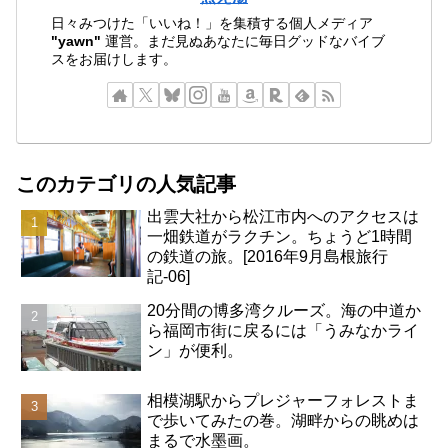
日々みつけた「いいね！」を集積する個人メディア
"yawn"
運営。まだ見ぬあなたに毎日グッドなバイブ
スをお届けします。
このカテゴリの人気記事
出雲大社から松江市内へのアクセスは
一畑鉄道がラクチン。ちょうど1時間
の鉄道の旅。[2016年9月島根旅行
記-06]
20分間の博多湾クルーズ。海の中道か
ら福岡市街に戻るには「うみなかライ
ン」が便利。
相模湖駅からプレジャーフォレストま
で歩いてみたの巻。湖畔からの眺めは
まるで水墨画。