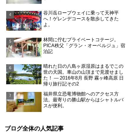
谷川岳ロープウェイに乗って天神平
へ！ゲレンデコースを散歩してきた
よ。
林間に佇むプライベートコテージ。
PICA秩父「グラン・オーベルジュ」宿
泊記
晴れた日の八島ヶ原湿原はまるでこの
世の天国。車山の山頂まで見渡せまし
た！ ― 2016年8月 長野 霧ヶ峰高原 日
帰り旅行記その2
福井県立恐竜博物館へのアクセス方
法。最寄りの勝山駅からはシャトルバ
スが便利。
ブログ全体の人気記事