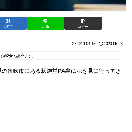
はてブ
LINE
コピー
2019.04.15
2020.05.23
は
約2分
で読めます。
の笛吹市にある釈迦堂PA裏に花を見に行ってき