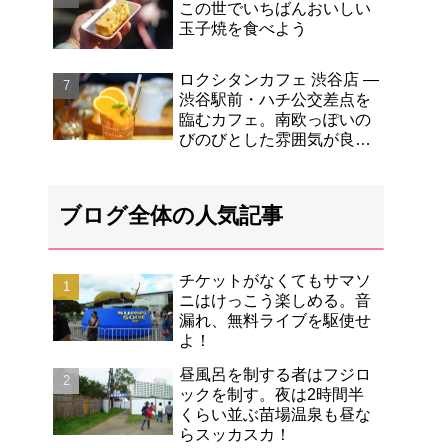
この世でいちばんおいしい
玉子焼を食べよう
ロクシタンカフェ 渋谷店 ―
渋谷駅前・ハチ公交差点を
臨むカフェ。南欧っぽいの
びのびとした雰囲気が良か
った！
ブログ全体の人気記事
チケットがなくてもサマソ
ニはけっこう楽しめる。音
漏れ、無料ライブを駆使せ
よ！
昼風呂を制する者はフジロ
ックを制す。夜は2時間半
くらい並ぶ苗場温泉も昼な
らスッカスカ！