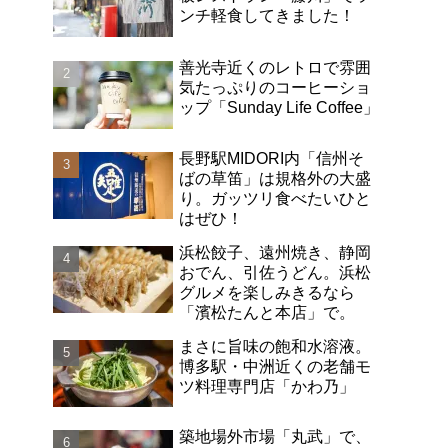
ンチ軽食してきました！
善光寺近くのレトロで雰囲
気たっぷりのコーヒーショ
ップ「Sunday Life Coffee」
長野駅MIDORI内「信州そ
ばの草笛」は規格外の大盛
り。ガッツリ食べたいひと
はぜひ！
浜松餃子、遠州焼き、静岡
おでん、引佐うどん。浜松
グルメを楽しみきるなら
「濱松たんと本店」で。
まさに旨味の飽和水溶液。
博多駅・中洲近くの老舗モ
ツ料理専門店「かわ乃」
築地場外市場「丸武」で、