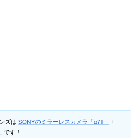
レンズは
SONYのミラーレスカメラ「α7II」
+
）
です！