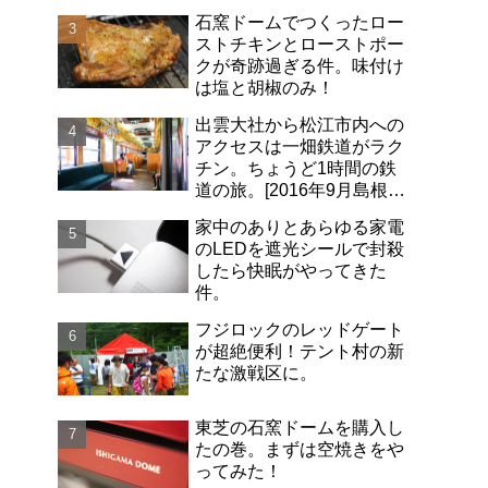
石窯ドームでつくったロー
ストチキンとローストポー
クが奇跡過ぎる件。味付け
は塩と胡椒のみ！
出雲大社から松江市内への
アクセスは一畑鉄道がラク
チン。ちょうど1時間の鉄
道の旅。[2016年9月島根旅
行記-06]
家中のありとあらゆる家電
のLEDを遮光シールで封殺
したら快眠がやってきた
件。
フジロックのレッドゲート
が超絶便利！テント村の新
たな激戦区に。
東芝の石窯ドームを購入し
たの巻。まずは空焼きをや
ってみた！