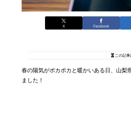
X
Facebook
この記事
春の陽気がポカポカと暖かいある日、山梨県
ました！