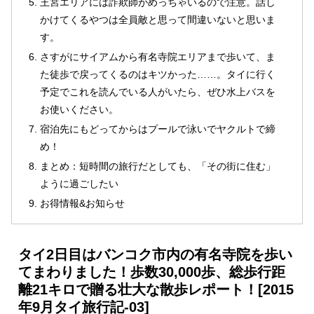
王宮エリアには詐欺師がめっちゃいるので注意。話し
かけてくるやつは全員敵と思って間違いないと思いま
す。
さすがにサイアムから有名寺院エリアまで歩いて、ま
た徒歩で戻ってくるのはキツかった……。タイに行く
予定でこれを読んでいる人がいたら、ぜひ水上バスを
お使いください。
宿泊先にもどってからはプールで泳いでヤクルトで締
め！
まとめ：短時間の旅行だとしても、「その街に住む」
ように過ごしたい
お得情報&お知らせ
タイ2日目はバンコク市内の有名寺院を歩い
てまわりました！歩数30,000歩、総歩行距
離21キロで贈る壮大な散歩レポート！[2015
年9月タイ旅行記-03]