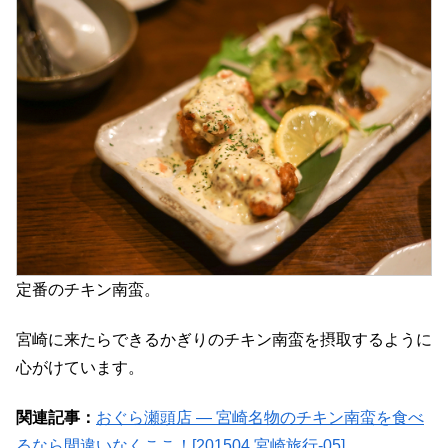
定番のチキン南蛮。
宮崎に来たらできるかぎりのチキン南蛮を摂取するように
心がけています。
関連記事：
おぐら瀬頭店 ― 宮崎名物のチキン南蛮を食べ
るなら間違いなくここ！[201504 宮崎旅行-05]