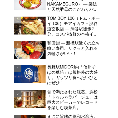
NAKAMEGURO） ― 製法
と天然酵母のこだわりパン
屋さん。自然な甘みが最
TOM BOY 106（トム・ボー
高！
イ 106）モアイカフェ渋谷
道玄坂店 ― 渋谷駅徒歩2
分、コスパ抜群の本格イン
ドカレー。魚のカレーがう
和田鮨 ― 新橋駅近くの立ち
まい！
喰い寿司。サクッと入れる
気軽さがいい！
長野駅MIDORI内「信州そ
ばの草笛」は規格外の大盛
り。ガッツリ食べたいひと
はぜひ！
音で満たされた沈黙。浜松
「トゥルネラパージュ」は
巨大スピーカーでレコード
を楽しむ喫茶店。
まさに旨味の飽和水溶液。