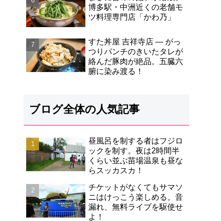
博多駅・中洲近くの老舗モ
ツ料理専門店「かわ乃」
すた丼屋 吉祥寺店 ― がっ
つりパンチのきいたタレが
絡んだ豚肉が絶品。五臓六
腑に染み渡る！
ブログ全体の人気記事
昼風呂を制する者はフジロ
ックを制す。夜は2時間半
くらい並ぶ苗場温泉も昼な
らスッカスカ！
チケットがなくてもサマソ
ニはけっこう楽しめる。音
漏れ、無料ライブを駆使せ
よ！