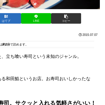
はてブ
LINE
コピー
2015.07.07
は
約2分
で読めます。
た、立ち喰い寿司という未知のジャンル。
ある和田鮨というお店。お寿司おいしかったな
い寿司。サクッと入れる気軽さがいい！