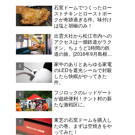
石窯ドームでつくったロー
ストチキンとローストポー
クが奇跡過ぎる件。味付け
は塩と胡椒のみ！
出雲大社から松江市内への
アクセスは一畑鉄道がラク
チン。ちょうど1時間の鉄
道の旅。[2016年9月島根旅
行記-06]
家中のありとあらゆる家電
のLEDを遮光シールで封殺
したら快眠がやってきた
件。
フジロックのレッドゲート
が超絶便利！テント村の新
たな激戦区に。
東芝の石窯ドームを購入し
たの巻。まずは空焼きをや
ってみた！