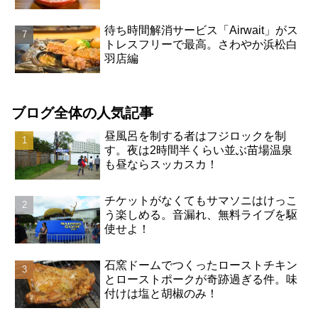
待ち時間解消サービス「Airwait」がス
トレスフリーで最高。さわやか浜松白
羽店編
ブログ全体の人気記事
昼風呂を制する者はフジロックを制
す。夜は2時間半くらい並ぶ苗場温泉
も昼ならスッカスカ！
チケットがなくてもサマソニはけっこ
う楽しめる。音漏れ、無料ライブを駆
使せよ！
石窯ドームでつくったローストチキン
とローストポークが奇跡過ぎる件。味
付けは塩と胡椒のみ！