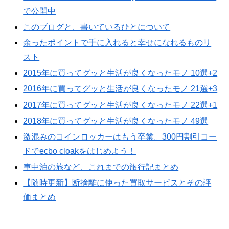
で公開中
このブログと、書いているひとについて
余ったポイントで手に入れると幸せになれるものリ
スト
2015年に買ってグッと生活が良くなったモノ 10選+2
2016年に買ってグッと生活が良くなったモノ 21選+3
2017年に買ってグッと生活が良くなったモノ 22選+1
2018年に買ってグッと生活が良くなったモノ 49選
激混みのコインロッカーはもう卒業。300円割引コー
ドでecbo cloakをはじめよう！
車中泊の旅など、これまでの旅行記まとめ
【随時更新】断捨離に使った買取サービスとその評
価まとめ