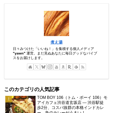
煮え湯
日々みつけた「いいね！」を集積する個人メディア
"yawn"
運営。まだ見ぬあなたに毎日グッドなバイブ
スをお届けします。
このカテゴリの人気記事
TOM BOY 106（トム・ボーイ 106）モ
アイカフェ渋谷道玄坂店 ― 渋谷駅徒
歩2分、コスパ抜群の本格インドカレ
ー。魚のカレーがうまい！