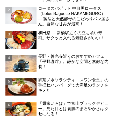
ロータスバゲット 中目黒ロータス
（Lotus Baguette NAKAMEGURO）
― 製法と天然酵母のこだわりパン屋さ
ん。自然な甘みが最高！
和田鮨 ― 新橋駅近くの立ち喰い寿
司。サクッと入れる気軽さがいい！
長野・善光寺近くのおすすめカフェ
「平野珈琲」。静かな空間と素敵な内
装！
御茶ノ水ソラシティ「スワン食堂」の
手捏ねハンバーグで大満足のランチを
キメた
「麺家いろは」で富山ブラックデビュ
ー。見た目とは裏腹のまろやかさはク
セになる！