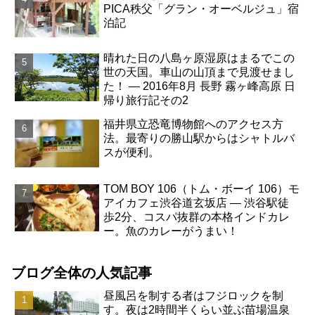
PICA秩父「グラン・オーベルジュ」宿
泊記
晴れた日の八島ヶ原湿原はまるでこの
世の天国。車山の山頂まで見渡せまし
た！ ― 2016年8月 長野 霧ヶ峰高原 日
帰り旅行記その2
福井県立恐竜博物館へのアクセス方
法。最寄りの勝山駅からはシャトルバ
スが便利。
TOM BOY 106（トム・ボーイ 106）モ
アイカフェ渋谷道玄坂店 ― 渋谷駅徒
歩2分、コスパ抜群の本格インドカレ
ー。魚のカレーがうまい！
ブログ全体の人気記事
昼風呂を制する者はフジロックを制
す。夜は2時間半くらい並ぶ苗場温泉