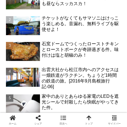
も昼ならスッカスカ！
チケットがなくてもサマソニはけっこ
う楽しめる。音漏れ、無料ライブを駆
使せよ！
石窯ドームでつくったローストチキン
とローストポークが奇跡過ぎる件。味
付けは塩と胡椒のみ！
出雲大社から松江市内へのアクセスは
一畑鉄道がラクチン。ちょうど1時間
の鉄道の旅。[2016年9月島根旅行
記-06]
家中のありとあらゆる家電のLEDを遮
光シールで封殺したら快眠がやってき
た件。
フジロックのレッドゲートが超絶便
ホーム
シェア
目次へ
トップ
サイドバー