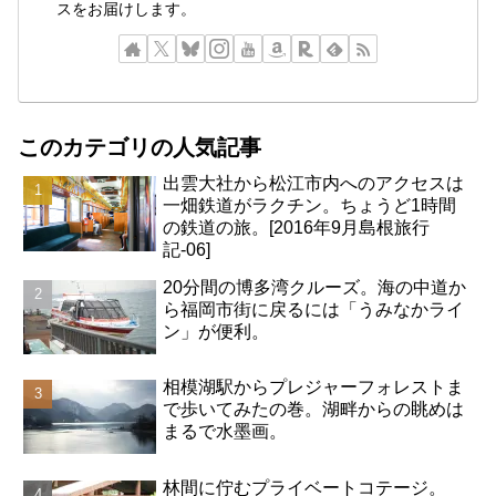
スをお届けします。
このカテゴリの人気記事
出雲大社から松江市内へのアクセスは
一畑鉄道がラクチン。ちょうど1時間
の鉄道の旅。[2016年9月島根旅行
記-06]
20分間の博多湾クルーズ。海の中道か
ら福岡市街に戻るには「うみなかライ
ン」が便利。
相模湖駅からプレジャーフォレストま
で歩いてみたの巻。湖畔からの眺めは
まるで水墨画。
林間に佇むプライベートコテージ。