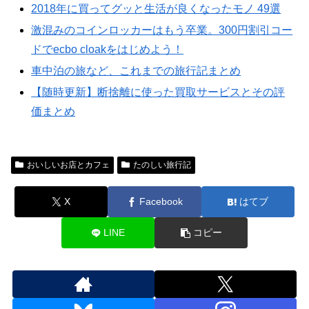
2018年に買ってグッと生活が良くなったモノ 49選
激混みのコインロッカーはもう卒業。300円割引コー
ドでecbo cloakをはじめよう！
車中泊の旅など、これまでの旅行記まとめ
【随時更新】断捨離に使った買取サービスとその評
価まとめ
おいしいお店とカフェ
たのしい旅行記
X
Facebook
はてブ
LINE
コピー