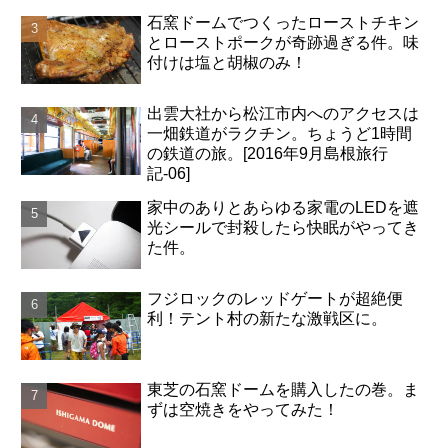
石窯ドームでつくったローストチキン
とローストポークが奇跡過ぎる件。味
付けは塩と胡椒のみ！
出雲大社から松江市内へのアクセスは
一畑鉄道がラクチン。ちょうど1時間
の鉄道の旅。[2016年9月島根旅行
記-06]
家中のありとあらゆる家電のLEDを遮
光シールで封殺したら快眠がやってき
た件。
フジロックのレッドゲートが超絶便
利！テント村の新たな激戦区に。
東芝の石窯ドームを購入したの巻。ま
ずは空焼きをやってみた！