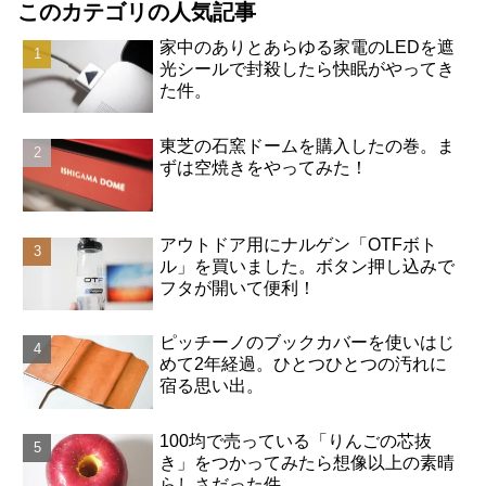
このカテゴリの人気記事
家中のありとあらゆる家電のLEDを遮
光シールで封殺したら快眠がやってき
た件。
東芝の石窯ドームを購入したの巻。ま
ずは空焼きをやってみた！
アウトドア用にナルゲン「OTFボト
ル」を買いました。ボタン押し込みで
フタが開いて便利！
ピッチーノのブックカバーを使いはじ
めて2年経過。ひとつひとつの汚れに
宿る思い出。
100均で売っている「りんごの芯抜
き」をつかってみたら想像以上の素晴
らしさだった件。