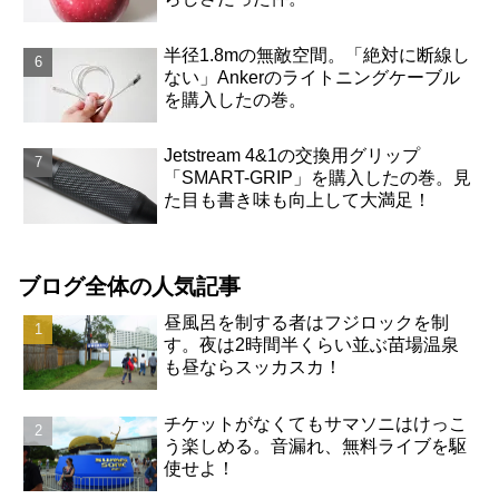
半径1.8mの無敵空間。「絶対に断線し
ない」Ankerのライトニングケーブル
を購入したの巻。
Jetstream 4&1の交換用グリップ
「SMART-GRIP」を購入したの巻。見
た目も書き味も向上して大満足！
ブログ全体の人気記事
昼風呂を制する者はフジロックを制
す。夜は2時間半くらい並ぶ苗場温泉
も昼ならスッカスカ！
チケットがなくてもサマソニはけっこ
う楽しめる。音漏れ、無料ライブを駆
使せよ！