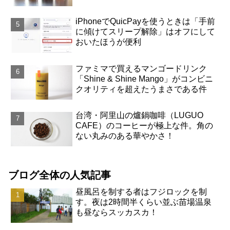
iPhoneでQuicPayを使うときは「手前
に傾けてスリープ解除」はオフにして
おいたほうが便利
ファミマで買えるマンゴードリンク
「Shine & Shine Mango」がコンビニ
クオリティを超えたうまさである件
台湾・阿里山の爐鍋咖啡（LUGUO
CAFE）のコーヒーが極上な件。角の
ない丸みのある華やかさ！
ブログ全体の人気記事
昼風呂を制する者はフジロックを制
す。夜は2時間半くらい並ぶ苗場温泉
も昼ならスッカスカ！