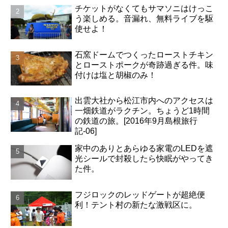
チケットがなくてもサマソニはけっこ
う楽しめる。音漏れ、無料ライブを駆
使せよ！
石窯ドームでつくったローストチキン
とローストポークが奇跡過ぎる件。味
付けは塩と胡椒のみ！
出雲大社から松江市内へのアクセスは
一畑鉄道がラクチン。ちょうど1時間
の鉄道の旅。[2016年9月島根旅行
記-06]
家中のありとあらゆる家電のLEDを遮
光シールで封殺したら快眠がやってき
た件。
フジロックのレッドゲートが超絶便
利！テント村の新たな激戦区に。