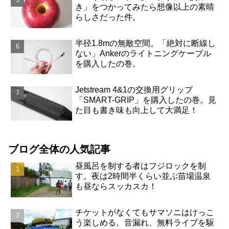
き」をつかってみたら想像以上の素晴
らしさだった件。
半径1.8mの無敵空間。「絶対に断線し
ない」Ankerのライトニングケーブル
を購入したの巻。
Jetstream 4&1の交換用グリップ
「SMART-GRIP」を購入したの巻。見
た目も書き味も向上して大満足！
ブログ全体の人気記事
昼風呂を制する者はフジロックを制
す。夜は2時間半くらい並ぶ苗場温泉
も昼ならスッカスカ！
チケットがなくてもサマソニはけっこ
う楽しめる。音漏れ、無料ライブを駆