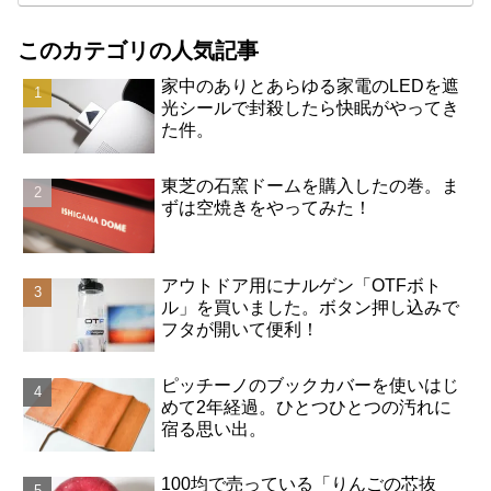
このカテゴリの人気記事
家中のありとあらゆる家電のLEDを遮
光シールで封殺したら快眠がやってき
た件。
東芝の石窯ドームを購入したの巻。ま
ずは空焼きをやってみた！
アウトドア用にナルゲン「OTFボト
ル」を買いました。ボタン押し込みで
フタが開いて便利！
ピッチーノのブックカバーを使いはじ
めて2年経過。ひとつひとつの汚れに
宿る思い出。
100均で売っている「りんごの芯抜