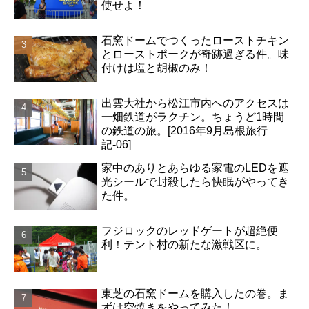
使せよ！
石窯ドームでつくったローストチキン
とローストポークが奇跡過ぎる件。味
付けは塩と胡椒のみ！
出雲大社から松江市内へのアクセスは
一畑鉄道がラクチン。ちょうど1時間
の鉄道の旅。[2016年9月島根旅行
記-06]
家中のありとあらゆる家電のLEDを遮
光シールで封殺したら快眠がやってき
た件。
フジロックのレッドゲートが超絶便
利！テント村の新たな激戦区に。
東芝の石窯ドームを購入したの巻。ま
ずは空焼きをやってみた！