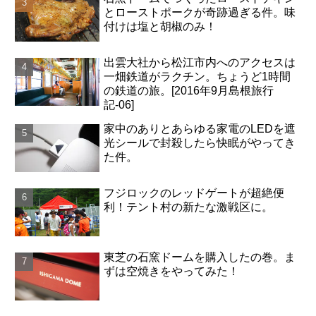
とローストポークが奇跡過ぎる件。味
付けは塩と胡椒のみ！
出雲大社から松江市内へのアクセスは
一畑鉄道がラクチン。ちょうど1時間
の鉄道の旅。[2016年9月島根旅行
記-06]
家中のありとあらゆる家電のLEDを遮
光シールで封殺したら快眠がやってき
た件。
フジロックのレッドゲートが超絶便
利！テント村の新たな激戦区に。
東芝の石窯ドームを購入したの巻。ま
ずは空焼きをやってみた！