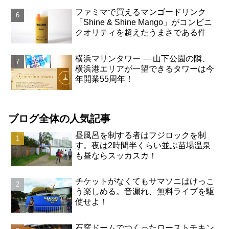
ファミマで買えるマンゴードリンク
「Shine & Shine Mango」がコンビニ
クオリティを超えたうまさである件
横浜マリンタワー ― 山下公園の隣、
横浜港エリアが一望できるタワーは今
年開業55周年！
ブログ全体の人気記事
昼風呂を制する者はフジロックを制
す。夜は2時間半くらい並ぶ苗場温泉
も昼ならスッカスカ！
チケットがなくてもサマソニはけっこ
う楽しめる。音漏れ、無料ライブを駆
使せよ！
石窯ドームでつくったローストチキン