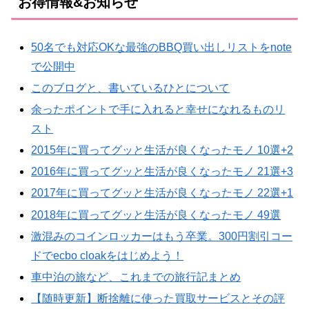
お得情報&お知らせ
50名でも対応OKな最強のBBQ買い出しリストをnote
で公開中
このブログと、書いているひとについて
余ったポイントで手に入れると幸せになれるものリ
スト
2015年に買ってグッと生活が良くなったモノ 10選+2
2016年に買ってグッと生活が良くなったモノ 21選+3
2017年に買ってグッと生活が良くなったモノ 22選+1
2018年に買ってグッと生活が良くなったモノ 49選
激混みのコインロッカーはもう卒業。300円割引コー
ドでecbo cloakをはじめよう！
車中泊の旅など、これまでの旅行記まとめ
【随時更新】断捨離に使った買取サービスとその評