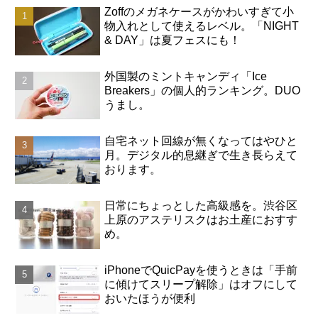
Zoffのメガネケースがかわいすぎて小
物入れとして使えるレベル。「NIGHT
& DAY」は夏フェスにも！
外国製のミントキャンディ「Ice
Breakers」の個人的ランキング。DUO
うまし。
自宅ネット回線が無くなってはやひと
月。デジタル的息継ぎで生き長らえて
おります。
日常にちょっとした高級感を。渋谷区
上原のアステリスクはお土産におすす
め。
iPhoneでQuicPayを使うときは「手前
に傾けてスリープ解除」はオフにして
おいたほうが便利