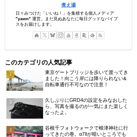
煮え湯
日々みつけた「いいね！」を集積する個人メディア
"yawn"
運営。まだ見ぬあなたに毎日グッドなバイブ
スをお届けします。
このカテゴリの人気記事
東京ゲートブリッジを歩いて渡ってき
ました！向こう岸には降りられない&
自転車通行不可なので注意！
久しぶりにGRD4の設定をみなおした
ら、写真を撮るのが一気にまた楽しく
なったよ。
谷根千フォトウォークで根津神社に行
ってきたの巻。α7IIが暗いところでも