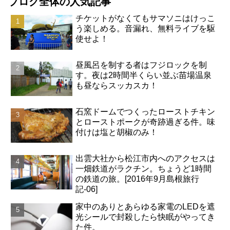
ブログ全体の人気記事
チケットがなくてもサマソニはけっこ
う楽しめる。音漏れ、無料ライブを駆
使せよ！
昼風呂を制する者はフジロックを制
す。夜は2時間半くらい並ぶ苗場温泉
も昼ならスッカスカ！
石窯ドームでつくったローストチキン
とローストポークが奇跡過ぎる件。味
付けは塩と胡椒のみ！
出雲大社から松江市内へのアクセスは
一畑鉄道がラクチン。ちょうど1時間
の鉄道の旅。[2016年9月島根旅行
記-06]
家中のありとあらゆる家電のLEDを遮
光シールで封殺したら快眠がやってき
た件。