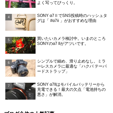
よく写ってびっくり。
SONY α7ⅡでSNS投稿時のハッシュタ
グは「 #α7ii 」がおすすめな理由
買いたいカメラ検討中。いまのところ
SONYのα7 IIがアツいです。
シンプルで細め、滑り止めなし。ミラ
ーレスカメラに最適な「ハクバ テーパ
ードストラップ」
SONY α7IIはモバイルバッテリーから
充電できる！最大の欠点「電池持ちの
悪さ」が解消。