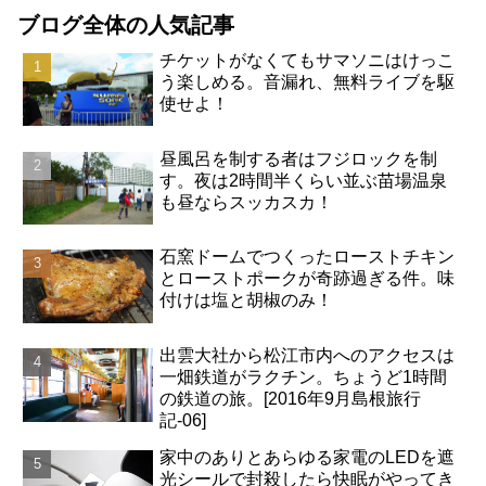
ブログ全体の人気記事
チケットがなくてもサマソニはけっこ
う楽しめる。音漏れ、無料ライブを駆
使せよ！
昼風呂を制する者はフジロックを制
す。夜は2時間半くらい並ぶ苗場温泉
も昼ならスッカスカ！
石窯ドームでつくったローストチキン
とローストポークが奇跡過ぎる件。味
付けは塩と胡椒のみ！
出雲大社から松江市内へのアクセスは
一畑鉄道がラクチン。ちょうど1時間
の鉄道の旅。[2016年9月島根旅行
記-06]
家中のありとあらゆる家電のLEDを遮
光シールで封殺したら快眠がやってき