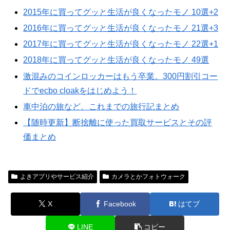
2015年に買ってグッと生活が良くなったモノ 10選+2
2016年に買ってグッと生活が良くなったモノ 21選+3
2017年に買ってグッと生活が良くなったモノ 22選+1
2018年に買ってグッと生活が良くなったモノ 49選
激混みのコインロッカーはもう卒業。300円割引コー
ドでecbo cloakをはじめよう！
車中泊の旅など、これまでの旅行記まとめ
【随時更新】断捨離に使った買取サービスとその評
価まとめ
よきアプリやサービス紹介
カメラとかフォトウォーク
X
Facebook
はてブ
LINE
コピー