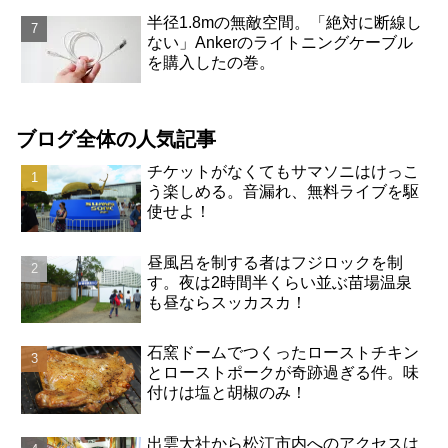
半径1.8mの無敵空間。「絶対に断線し
ない」Ankerのライトニングケーブル
を購入したの巻。
ブログ全体の人気記事
チケットがなくてもサマソニはけっこ
う楽しめる。音漏れ、無料ライブを駆
使せよ！
昼風呂を制する者はフジロックを制
す。夜は2時間半くらい並ぶ苗場温泉
も昼ならスッカスカ！
石窯ドームでつくったローストチキン
とローストポークが奇跡過ぎる件。味
付けは塩と胡椒のみ！
出雲大社から松江市内へのアクセスは