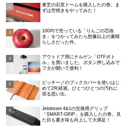
東芝の石窯ドームを購入したの巻。ま
ずは空焼きをやってみた！
100均で売っている「りんごの芯抜
き」をつかってみたら想像以上の素晴
らしさだった件。
アウトドア用にナルゲン「OTFボト
ル」を買いました。ボタン押し込みで
フタが開いて便利！
ピッチーノのブックカバーを使いはじ
めて2年経過。ひとつひとつの汚れに
宿る思い出。
Jetstream 4&1の交換用グリップ
「SMART-GRIP」を購入したの巻。見
た目も書き味も向上して大満足！