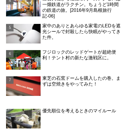
一畑鉄道がラクチン。ちょうど1時間
の鉄道の旅。[2016年9月島根旅行
記-06]
家中のありとあらゆる家電のLEDを遮
光シールで封殺したら快眠がやってき
た件。
フジロックのレッドゲートが超絶便
利！テント村の新たな激戦区に。
東芝の石窯ドームを購入したの巻。ま
ずは空焼きをやってみた！
優先順位を考えるときのマイルール