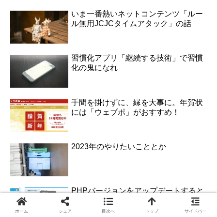
いま一番熱いネットコンテンツ「ルー
ル無用JCJCタイムアタック」の話
習慣化アプリ「継続する技術」で習慣
化の鬼になれ
手間を掛けずに、縁を大事に。年賀状
には「ウェブポ」がおすすめ！
2023年のやりたいこととか
PHPバージョンをアップデートすると
「データベース接続確立エラー」が出
る場合の解決法
ホーム
シェア
目次へ
トップ
サイドバー