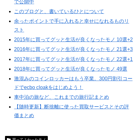
で公開中
このブログと、書いているひとについて
余ったポイントで手に入れると幸せになれるものリ
スト
2015年に買ってグッと生活が良くなったモノ 10選+2
2016年に買ってグッと生活が良くなったモノ 21選+3
2017年に買ってグッと生活が良くなったモノ 22選+1
2018年に買ってグッと生活が良くなったモノ 49選
激混みのコインロッカーはもう卒業。300円割引コー
ドでecbo cloakをはじめよう！
車中泊の旅など、これまでの旅行記まとめ
【随時更新】断捨離に使った買取サービスとその評
価まとめ
買ってよかったモノ