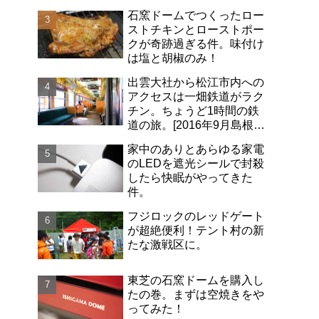
石窯ドームでつくったロー
ストチキンとローストポー
クが奇跡過ぎる件。味付け
は塩と胡椒のみ！
出雲大社から松江市内への
アクセスは一畑鉄道がラク
チン。ちょうど1時間の鉄
道の旅。[2016年9月島根旅
行記-06]
家中のありとあらゆる家電
のLEDを遮光シールで封殺
したら快眠がやってきた
件。
フジロックのレッドゲート
が超絶便利！テント村の新
たな激戦区に。
東芝の石窯ドームを購入し
たの巻。まずは空焼きをや
ってみた！