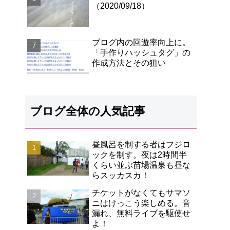
（2020/09/18）
ブログ内の回遊率向上に。
「手作りハッシュタグ」の
作成方法とその狙い
ブログ全体の人気記事
昼風呂を制する者はフジロ
ックを制す。夜は2時間半
くらい並ぶ苗場温泉も昼な
らスッカスカ！
チケットがなくてもサマソ
ニはけっこう楽しめる。音
漏れ、無料ライブを駆使せ
よ！