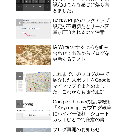
設定はこんな感じに落ち着
きました。
BackWPupのバックアップ
設定が不適切だとサーバ容
量が圧迫されるので注意！
iA Writerとするぷろを組み
合わせて出先からブログを
更新するテスト
これまでこのブログの中で
紹介したスポットをGoogle
マイマップでまとめまし
た。これからも随時追加し
ていきます！
Google Chromeの拡張機能
「Keyconfig」がブログ執筆
にハイパー便利！ショート
カットひとつで任意の書式
にカスタマイズしたページ
ブログ再開のお知らせ
リンクが取得できます！