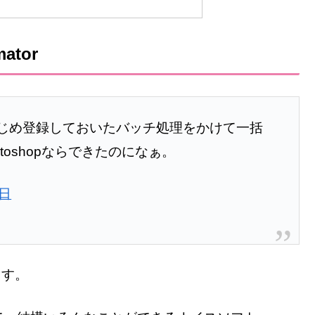
tor
じめ登録しておいたバッチ処理をかけて一括
oshopならできたのになぁ。
2日
ます。