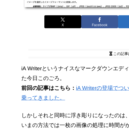
X
Facebook
この記事
iA Writerというナイスなマークダウン
た今日このごろ。
前回の記事はこちら：
iA Writerの登場
乗ってきました。
しかしそれと同時に浮き彫りになったのは
いまの方法では一枚の画像の処理に時間が