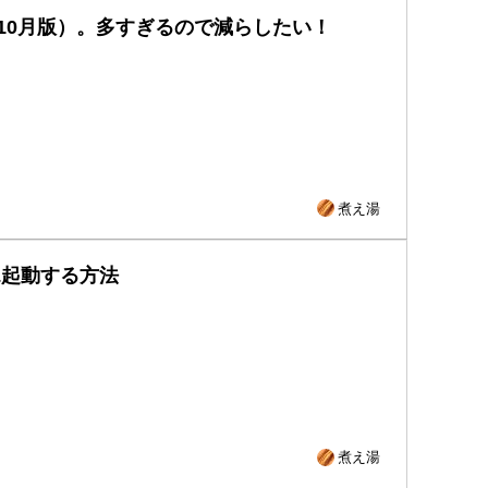
7年10月版）。多すぎるので減らしたい！
煮え湯
ル&起動する方法
煮え湯