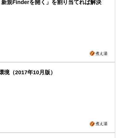
に「新規Finderを開く」を割り当てれば解決
煮え湯
（2017年10月版）
煮え湯