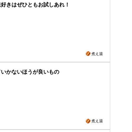
老好きはぜひともお試しあれ！
煮え湯
ていかないほうが良いもの
煮え湯