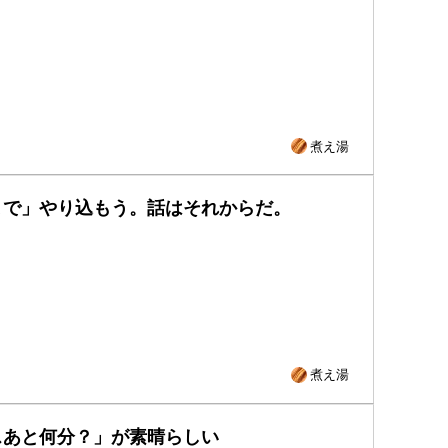
煮え湯
まで」やり込もう。話はそれからだ。
煮え湯
スあと何分？」が素晴らしい