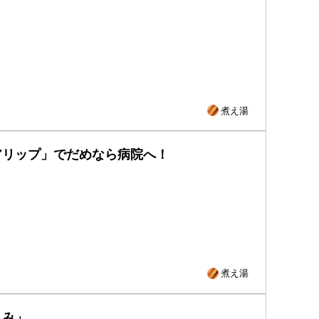
煮え湯
アリップ」でだめなら病院へ！
煮え湯
込み」