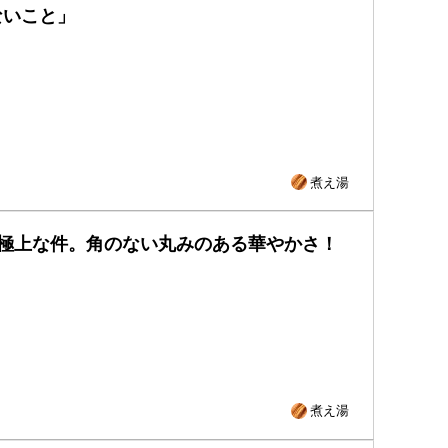
ないこと」
煮え湯
ーが極上な件。角のない丸みのある華やかさ！
煮え湯