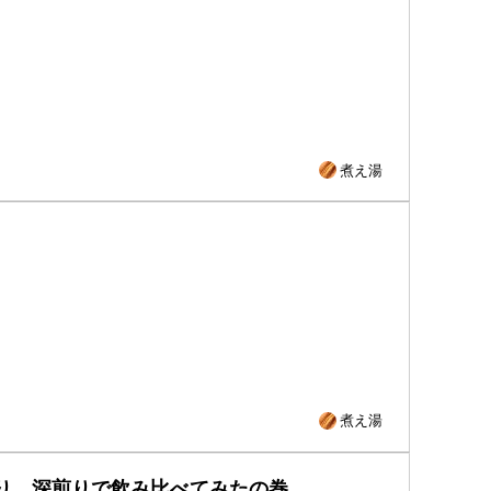
煮え湯
煮え湯
を浅煎り、深煎りで飲み比べてみたの巻。