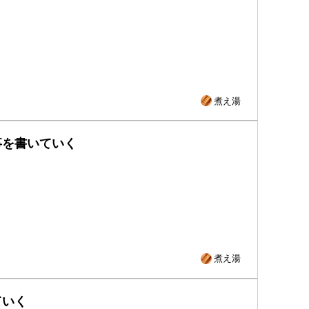
煮え湯
事を書いていく
煮え湯
ていく