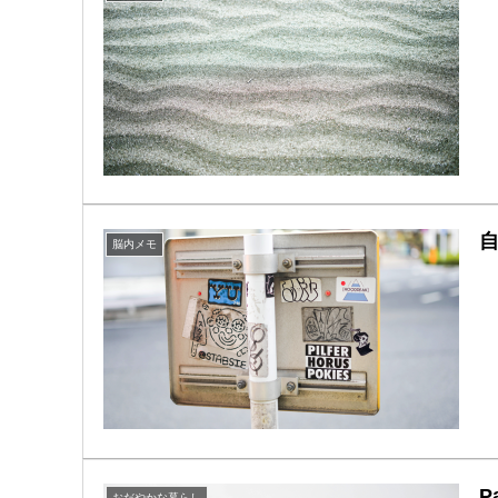
脳内メモ
P
おだやかな暮らし