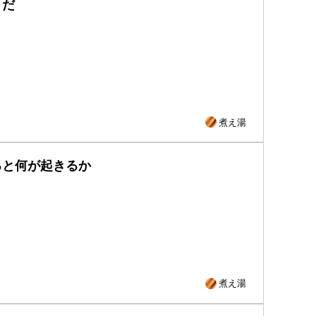
とだ
煮え湯
ると何が起きるか
煮え湯