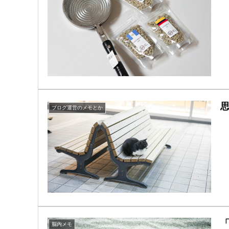
思
ブログ運営のメモとか
脳内メモ