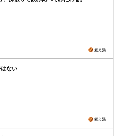
煮え湯
裕はない
煮え湯