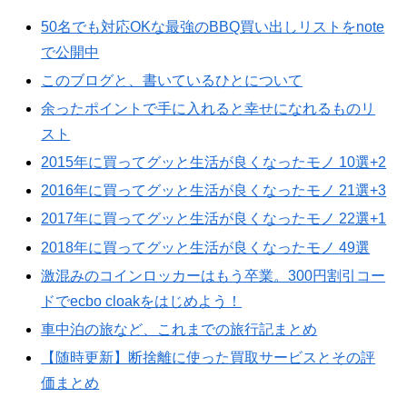
50名でも対応OKな最強のBBQ買い出しリストをnote
で公開中
このブログと、書いているひとについて
余ったポイントで手に入れると幸せになれるものリ
スト
2015年に買ってグッと生活が良くなったモノ 10選+2
2016年に買ってグッと生活が良くなったモノ 21選+3
2017年に買ってグッと生活が良くなったモノ 22選+1
2018年に買ってグッと生活が良くなったモノ 49選
激混みのコインロッカーはもう卒業。300円割引コー
ドでecbo cloakをはじめよう！
車中泊の旅など、これまでの旅行記まとめ
【随時更新】断捨離に使った買取サービスとその評
価まとめ