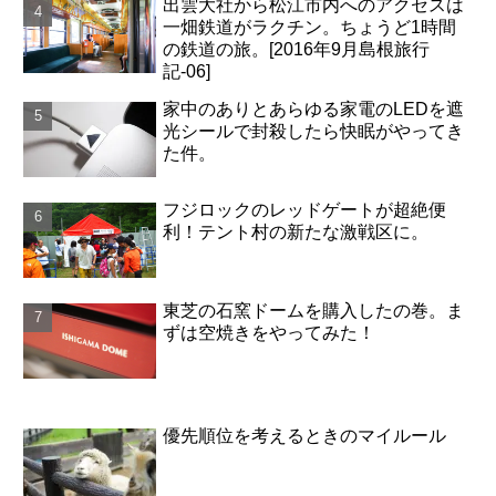
出雲大社から松江市内へのアクセスは
一畑鉄道がラクチン。ちょうど1時間
の鉄道の旅。[2016年9月島根旅行
記-06]
家中のありとあらゆる家電のLEDを遮
光シールで封殺したら快眠がやってき
た件。
フジロックのレッドゲートが超絶便
利！テント村の新たな激戦区に。
東芝の石窯ドームを購入したの巻。ま
ずは空焼きをやってみた！
優先順位を考えるときのマイルール