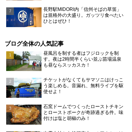
長野駅MIDORI内「信州そばの草笛」
は規格外の大盛り。ガッツリ食べたい
ひとはぜひ！
ブログ全体の人気記事
昼風呂を制する者はフジロックを制
す。夜は2時間半くらい並ぶ苗場温泉
も昼ならスッカスカ！
チケットがなくてもサマソニはけっこ
う楽しめる。音漏れ、無料ライブを駆
使せよ！
石窯ドームでつくったローストチキン
とローストポークが奇跡過ぎる件。味
付けは塩と胡椒のみ！