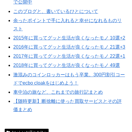
で公開中
このブログと、書いているひとについて
余ったポイントで手に入れると幸せになれるものリ
スト
2015年に買ってグッと生活が良くなったモノ 10選+2
2016年に買ってグッと生活が良くなったモノ 21選+3
2017年に買ってグッと生活が良くなったモノ 22選+1
2018年に買ってグッと生活が良くなったモノ 49選
激混みのコインロッカーはもう卒業。300円割引コー
ドでecbo cloakをはじめよう！
車中泊の旅など、これまでの旅行記まとめ
【随時更新】断捨離に使った買取サービスとその評
価まとめ