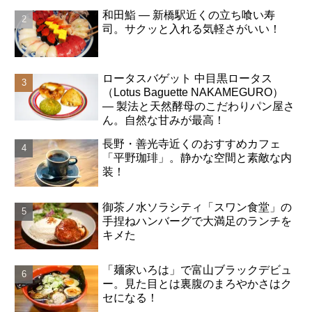
和田鮨 ― 新橋駅近くの立ち喰い寿
司。サクッと入れる気軽さがいい！
ロータスバゲット 中目黒ロータス
（Lotus Baguette NAKAMEGURO）
― 製法と天然酵母のこだわりパン屋さ
ん。自然な甘みが最高！
長野・善光寺近くのおすすめカフェ
「平野珈琲」。静かな空間と素敵な内
装！
御茶ノ水ソラシティ「スワン食堂」の
手捏ねハンバーグで大満足のランチを
キメた
「麺家いろは」で富山ブラックデビュ
ー。見た目とは裏腹のまろやかさはク
セになる！