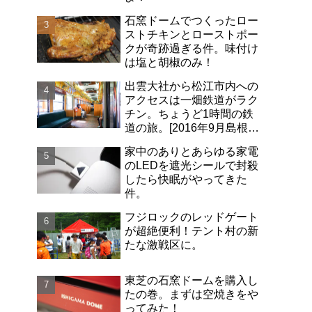
石窯ドームでつくったロー
ストチキンとローストポー
クが奇跡過ぎる件。味付け
は塩と胡椒のみ！
出雲大社から松江市内への
アクセスは一畑鉄道がラク
チン。ちょうど1時間の鉄
道の旅。[2016年9月島根旅
行記-06]
家中のありとあらゆる家電
のLEDを遮光シールで封殺
したら快眠がやってきた
件。
フジロックのレッドゲート
が超絶便利！テント村の新
たな激戦区に。
東芝の石窯ドームを購入し
たの巻。まずは空焼きをや
ってみた！