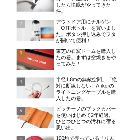
したら快眠がやってきた
件。
アウトドア用にナルゲン
「OTFボトル」を買いまし
た。ボタン押し込みでフタ
が開いて便利！
東芝の石窯ドームを購入し
たの巻。まずは空焼きをや
ってみた！
半径1.8mの無敵空間。「絶
対に断線しない」Ankerの
ライトニングケーブルを購
入したの巻。
ピッチーノのブックカバー
を使いはじめて2年経過。
ひとつひとつの汚れに宿る
思い出。
100均で売っている「りん