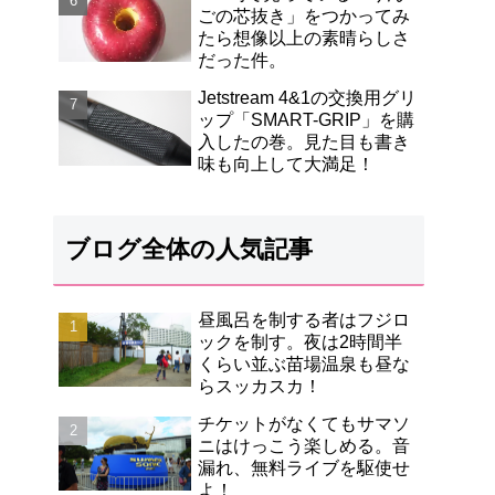
ごの芯抜き」をつかってみ
たら想像以上の素晴らしさ
だった件。
Jetstream 4&1の交換用グリ
ップ「SMART-GRIP」を購
入したの巻。見た目も書き
味も向上して大満足！
ブログ全体の人気記事
昼風呂を制する者はフジロ
ックを制す。夜は2時間半
くらい並ぶ苗場温泉も昼な
らスッカスカ！
チケットがなくてもサマソ
ニはけっこう楽しめる。音
漏れ、無料ライブを駆使せ
よ！