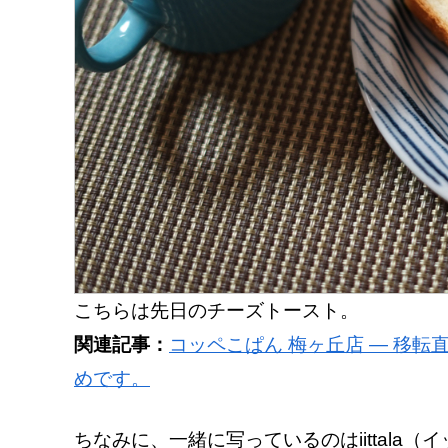
こちらは先日のチーズトースト。
関連記事：
コッペこぱん 梅ヶ丘店 ― 移
めです。
ちなみに、一緒に写っているのはiittala