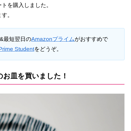
ートを購入しました。
ます。
料&最短翌日の
Amazonプライム
がおすすめで
Prime Student
をどうぞ。
のお皿を買いました！