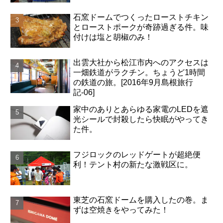
石窯ドームでつくったローストチキン
とローストポークが奇跡過ぎる件。味
付けは塩と胡椒のみ！
出雲大社から松江市内へのアクセスは
一畑鉄道がラクチン。ちょうど1時間
の鉄道の旅。[2016年9月島根旅行
記-06]
家中のありとあらゆる家電のLEDを遮
光シールで封殺したら快眠がやってき
た件。
フジロックのレッドゲートが超絶便
利！テント村の新たな激戦区に。
東芝の石窯ドームを購入したの巻。ま
ずは空焼きをやってみた！