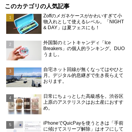
このカテゴリの人気記事
Zoffのメガネケースがかわいすぎて小
物入れとして使えるレベル。「NIGHT
& DAY」は夏フェスにも！
外国製のミントキャンディ「Ice
Breakers」の個人的ランキング。DUO
うまし。
自宅ネット回線が無くなってはやひと
月。デジタル的息継ぎで生き長らえて
おります。
日常にちょっとした高級感を。渋谷区
上原のアステリスクはお土産におすす
め。
iPhoneでQuicPayを使うときは「手前
に傾けてスリープ解除」はオフにして