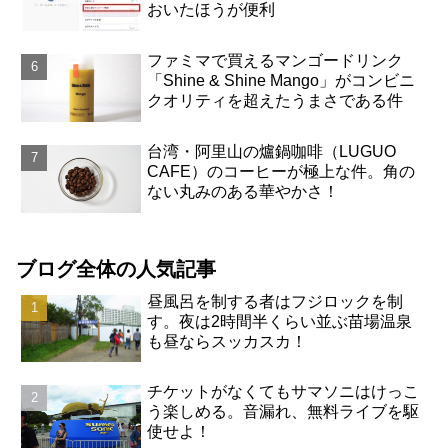
おいたほうが便利
ファミマで買えるマンゴードリンク
「Shine & Shine Mango」がコンビニ
クオリティを超えたうまさである件
台湾・阿里山の爐鍋咖啡（LUGUO
CAFE）のコーヒーが極上な件。角の
ない丸みのある華やかさ！
ブログ全体の人気記事
昼風呂を制する者はフジロックを制
す。夜は2時間半くらい並ぶ苗場温泉
も昼ならスッカスカ！
チケットがなくてもサマソニはけっこ
う楽しめる。音漏れ、無料ライブを駆
使せよ！