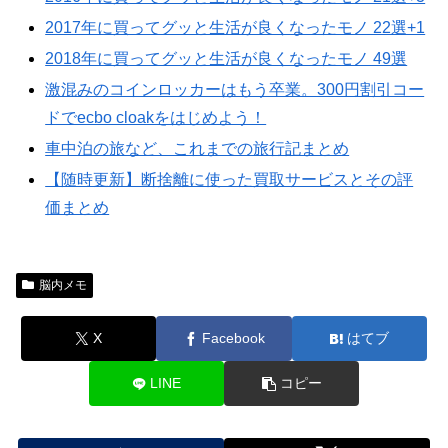
2017年に買ってグッと生活が良くなったモノ 22選+1
2018年に買ってグッと生活が良くなったモノ 49選
激混みのコインロッカーはもう卒業。300円割引コー
ドでecbo cloakをはじめよう！
車中泊の旅など、これまでの旅行記まとめ
【随時更新】断捨離に使った買取サービスとその評
価まとめ
脳内メモ
X
Facebook
はてブ
LINE
コピー