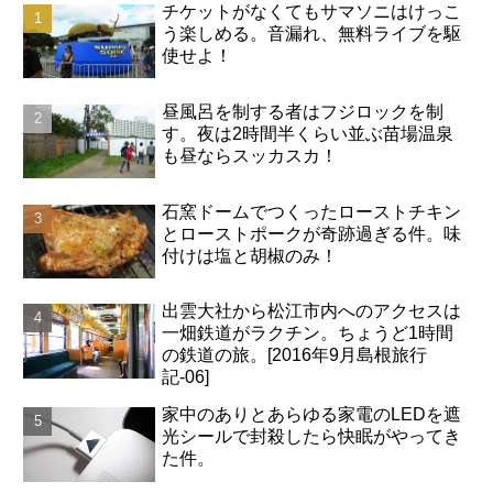
チケットがなくてもサマソニはけっこ
う楽しめる。音漏れ、無料ライブを駆
使せよ！
昼風呂を制する者はフジロックを制
す。夜は2時間半くらい並ぶ苗場温泉
も昼ならスッカスカ！
石窯ドームでつくったローストチキン
とローストポークが奇跡過ぎる件。味
付けは塩と胡椒のみ！
出雲大社から松江市内へのアクセスは
一畑鉄道がラクチン。ちょうど1時間
の鉄道の旅。[2016年9月島根旅行
記-06]
家中のありとあらゆる家電のLEDを遮
光シールで封殺したら快眠がやってき
た件。