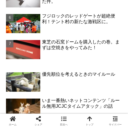
た件。
フジロックのレッドゲートが超絶便
利！テント村の新たな激戦区に。
東芝の石窯ドームを購入したの巻。ま
ずは空焼きをやってみた！
優先順位を考えるときのマイルール
いま一番熱いネットコンテンツ「ルー
ル無用JCJCタイムアタック」の話
ホーム
シェア
目次へ
トップ
サイドバー
習慣化アプリ「継続する技術」で習慣