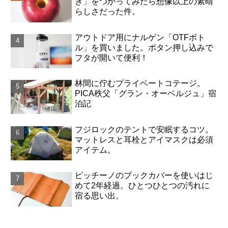
き」をつかってみたら想像以上の素晴
らしさだった件。
アウトドア用にナルゲン「OTFボト
ル」を買いました。ボタン押し込みで
フタが開いて便利！
林間に佇むプライベートコテージ。
PICA秩父「グラン・オーベルジュ」宿
泊記
フジロックのテントで安眠するコツ。
マットレスと耳栓とアイマスクは必須
アイテム。
ピッチーノのブックカバーを使いはじ
めて2年経過。ひとつひとつの汚れに
宿る思い出。