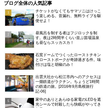
ブログ全体の人気記事
チケットがなくてもサマソニはけっこ
う楽しめる。音漏れ、無料ライブを駆
使せよ！
昼風呂を制する者はフジロックを制
す。夜は2時間半くらい並ぶ苗場温泉
も昼ならスッカスカ！
石窯ドームでつくったローストチキン
とローストポークが奇跡過ぎる件。味
付けは塩と胡椒のみ！
出雲大社から松江市内へのアクセスは
一畑鉄道がラクチン。ちょうど1時間
の鉄道の旅。[2016年9月島根旅行
記-06]
家中のありとあらゆる家電のLEDを遮
光シールで封殺したら快眠がやってき