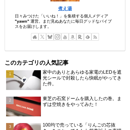
煮え湯
日々みつけた「いいね！」を集積する個人メディア
"yawn"
運営。まだ見ぬあなたに毎日グッドなバイブ
スをお届けします。
このカテゴリの人気記事
家中のありとあらゆる家電のLEDを遮
光シールで封殺したら快眠がやってき
た件。
東芝の石窯ドームを購入したの巻。ま
ずは空焼きをやってみた！
100均で売っている「りんごの芯抜