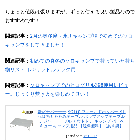
ちょっと値段は張りますが、ずっと使える良い製品なので
おすすめです！
関連記事：
2月の奥多摩・氷川キャンプ場で初めてのソロ
キャンプをしてきました！
関連記事：
初めての真冬のソロキャンプで持っていた持ち
物リスト（30リットルザック用）
関連記事：
ソロキャンプでのピコグリル398使用レビュ
ー。じっくり焚き火を楽しめて良い！
新富士バーナー(SOTO) フィールドホッパー ST-
630 折りたたみテーブル ポップアップテーブル
レジャーテーブル アウトドア キャンプ バーベ
キュー キャンプ用品 【送料無料】【あす楽】
posted with
カエレバ