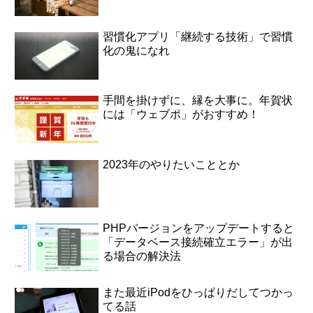
習慣化アプリ「継続する技術」で習慣
化の鬼になれ
手間を掛けずに、縁を大事に。年賀状
には「ウェブポ」がおすすめ！
2023年のやりたいこととか
PHPバージョンをアップデートすると
「データベース接続確立エラー」が出
る場合の解決法
また最近iPodをひっぱりだしてつかっ
てる話