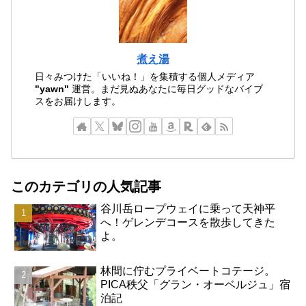
煮え湯
日々みつけた「いいね！」を集積する個人メディア
"yawn"
運営。まだ見ぬあなたに毎日グッドなバイブ
スをお届けします。
このカテゴリの人気記事
谷川岳ロープウェイに乗って天神平
へ！ゲレンデコースを散歩してきた
よ。
林間に佇むプライベートコテージ。
PICA秩父「グラン・オーベルジュ」宿
泊記