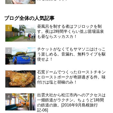
ブログ全体の人気記事
昼風呂を制する者はフジロックを制
す。夜は2時間半くらい並ぶ苗場温泉
も昼ならスッカスカ！
チケットがなくてもサマソニはけっこ
う楽しめる。音漏れ、無料ライブを駆
使せよ！
石窯ドームでつくったローストチキン
とローストポークが奇跡過ぎる件。味
付けは塩と胡椒のみ！
出雲大社から松江市内へのアクセスは
一畑鉄道がラクチン。ちょうど1時間
の鉄道の旅。[2016年9月島根旅行
記-06]