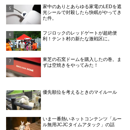
家中のありとあらゆる家電のLEDを遮
光シールで封殺したら快眠がやってき
た件。
フジロックのレッドゲートが超絶便
利！テント村の新たな激戦区に。
東芝の石窯ドームを購入したの巻。ま
ずは空焼きをやってみた！
優先順位を考えるときのマイルール
いま一番熱いネットコンテンツ「ルー
ル無用JCJCタイムアタック」の話