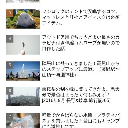
フジロックのテントで安眠するコツ。
マットレスと耳栓とアイマスクは必須
アイテム。
アウトドア用でちょうどよい長さのカ
ラビナ付き伸縮ゴムロープが無いので
自作した話
陣馬山に登ってきました！高尾山から
のステップアップに最適。（藤野駅〜
山頂〜与瀬神社）
乗鞍岳の剣ヶ峰に登ってきたよ。悪天
候で景色はまったく何もみえず！
[2016年9月 長野&岐阜 旅行記-05]
軽量でかさばらない水筒「プラティパ
ス」を買いました！登山にもキャンプ
にも激推しです。