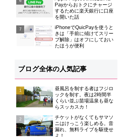
Payからおトクにチャージ
するために楽天銀行に口座
を開いた話
iPhoneでQuicPayを使うと
きは「手前に傾けてスリー
プ解除」はオフにしておい
たほうが便利
ブログ全体の人気記事
昼風呂を制する者はフジロ
ックを制す。夜は2時間半
くらい並ぶ苗場温泉も昼な
らスッカスカ！
チケットがなくてもサマソ
ニはけっこう楽しめる。音
漏れ、無料ライブを駆使せ
よ！