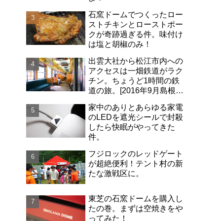
石窯ドームでつくったロー
ストチキンとローストポー
クが奇跡過ぎる件。味付け
は塩と胡椒のみ！
出雲大社から松江市内への
アクセスは一畑鉄道がラク
チン。ちょうど1時間の鉄
道の旅。[2016年9月島根旅
行記-06]
家中のありとあらゆる家電
のLEDを遮光シールで封殺
したら快眠がやってきた
件。
フジロックのレッドゲート
が超絶便利！テント村の新
たな激戦区に。
東芝の石窯ドームを購入し
たの巻。まずは空焼きをや
ってみた！