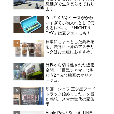
息継ぎで生き長らえており
ます。
Zoffのメガネケースがかわ
いすぎて小物入れとして使
えるレベル。「NIGHT &
DAY」は夏フェスにも！
日常にちょっとした高級感
を。渋谷区上原のアステリ
スクはお土産におすすめ。
外界から切り離された濃密
空間。「目黒シネマ」で味
わう2本立て映画のマリア
ージュ。
映画「シェフ 三ツ星フード
トラック始めました」を観
た感想。スマホ世代の家族
愛。
Apple PayのSuicaにLINE