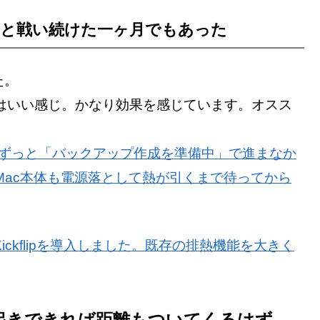
さと戦い続けた一ヶ月でもあった
た。
てからはいい感じ。かなり効果を感じています。オスス
achineがずっと「バックアップ作成を準備中」で進まなか
Mac本体も電源落として熱が引くまで待ってから
てKickflipを導入しました。既存の排熱機能を大きく
起きできれば距離もついてくるはず。