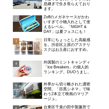
息継ぎで生き長らえており
ます。
Zoffのメガネケースがかわ
いすぎて小物入れとして使
えるレベル。「NIGHT &
DAY」は夏フェスにも！
日常にちょっとした高級感
を。渋谷区上原のアステリ
スクはお土産におすすめ。
外国製のミントキャンディ
「Ice Breakers」の個人的
ランキング。DUOうまし。
外界から切り離された濃密
空間。「目黒シネマ」で味
わう2本立て映画のマリア
ージュ。
台東区千束の田中製簾所で