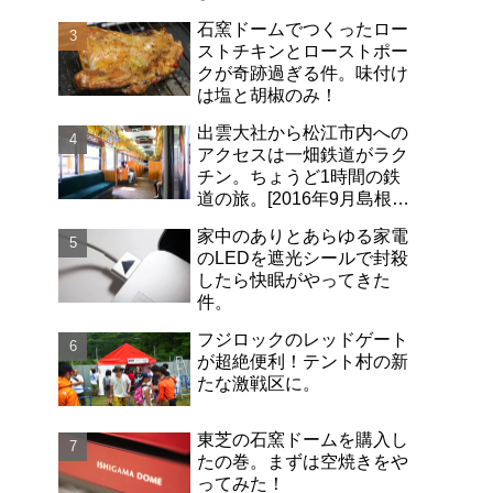
石窯ドームでつくったロー
ストチキンとローストポー
クが奇跡過ぎる件。味付け
は塩と胡椒のみ！
出雲大社から松江市内への
アクセスは一畑鉄道がラク
チン。ちょうど1時間の鉄
道の旅。[2016年9月島根旅
行記-06]
家中のありとあらゆる家電
のLEDを遮光シールで封殺
したら快眠がやってきた
件。
フジロックのレッドゲート
が超絶便利！テント村の新
たな激戦区に。
東芝の石窯ドームを購入し
たの巻。まずは空焼きをや
ってみた！