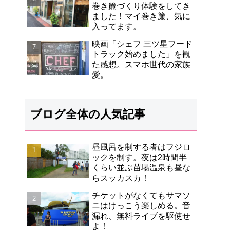
巻き簾づくり体験をしてき
ました！マイ巻き簾、気に
入ってます。
映画「シェフ 三ツ星フード
トラック始めました」を観
た感想。スマホ世代の家族
愛。
ブログ全体の人気記事
昼風呂を制する者はフジロ
ックを制す。夜は2時間半
くらい並ぶ苗場温泉も昼な
らスッカスカ！
チケットがなくてもサマソ
ニはけっこう楽しめる。音
漏れ、無料ライブを駆使せ
よ！