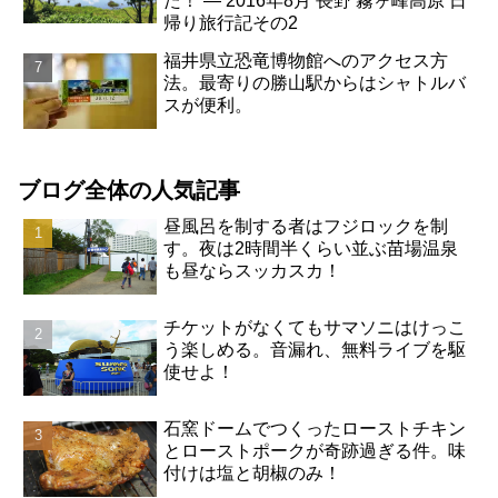
た！ ― 2016年8月 長野 霧ヶ峰高原 日
帰り旅行記その2
福井県立恐竜博物館へのアクセス方
法。最寄りの勝山駅からはシャトルバ
スが便利。
ブログ全体の人気記事
昼風呂を制する者はフジロックを制
す。夜は2時間半くらい並ぶ苗場温泉
も昼ならスッカスカ！
チケットがなくてもサマソニはけっこ
う楽しめる。音漏れ、無料ライブを駆
使せよ！
石窯ドームでつくったローストチキン
とローストポークが奇跡過ぎる件。味
付けは塩と胡椒のみ！