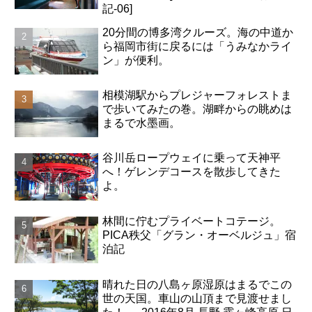
記-06]
20分間の博多湾クルーズ。海の中道か
ら福岡市街に戻るには「うみなかライ
ン」が便利。
相模湖駅からプレジャーフォレストま
で歩いてみたの巻。湖畔からの眺めは
まるで水墨画。
谷川岳ロープウェイに乗って天神平
へ！ゲレンデコースを散歩してきた
よ。
林間に佇むプライベートコテージ。
PICA秩父「グラン・オーベルジュ」宿
泊記
晴れた日の八島ヶ原湿原はまるでこの
世の天国。車山の山頂まで見渡せまし