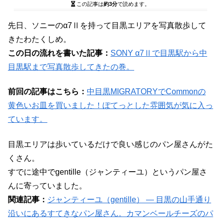
この記事は
約3分
で読めます。
先日、ソニーのα7Ⅱを持って目黒エリアを写真散歩して
きたわたくしめ。
この日の流れを書いた記事：
SONY α7Ⅱで目黒駅から中
目黒駅まで写真散歩してきたの巻。
前回の記事はこちら：
中目黒MIGRATORYでCommonの
黄色いお皿を買いました！ぽてっとした雰囲気が気に入っ
ています。
目黒エリアは歩いているだけで良い感じのパン屋さんがた
くさん。
すでに途中でgentille（ジャンティーユ）というパン屋さ
んに寄っていました。
関連記事：
ジャンティーユ（gentille） ― 目黒の山手通り
沿いにあるすてきなパン屋さん。カマンベールチーズのパ