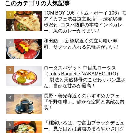
このカテゴリの人気記事
TOM BOY 106（トム・ボーイ 106）モ
アイカフェ渋谷道玄坂店 ― 渋谷駅徒
歩2分、コスパ抜群の本格インドカレ
ー。魚のカレーがうまい！
和田鮨 ― 新橋駅近くの立ち喰い寿
司。サクッと入れる気軽さがいい！
ロータスバゲット 中目黒ロータス
（Lotus Baguette NAKAMEGURO）
― 製法と天然酵母のこだわりパン屋さ
ん。自然な甘みが最高！
長野・善光寺近くのおすすめカフェ
「平野珈琲」。静かな空間と素敵な内
装！
「麺家いろは」で富山ブラックデビュ
ー。見た目とは裏腹のまろやかさはク