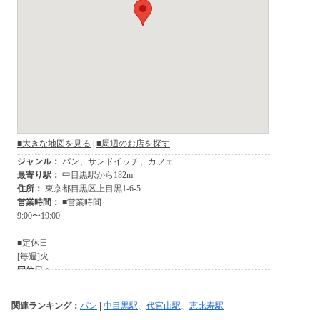
関連ランキング：
パン
|
中目黒駅
、
代官山駅
、
恵比寿駅