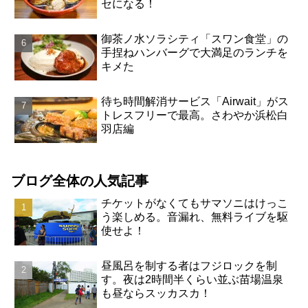
セになる！
御茶ノ水ソラシティ「スワン食堂」の
手捏ねハンバーグで大満足のランチを
キメた
待ち時間解消サービス「Airwait」がス
トレスフリーで最高。さわやか浜松白
羽店編
ブログ全体の人気記事
チケットがなくてもサマソニはけっこ
う楽しめる。音漏れ、無料ライブを駆
使せよ！
昼風呂を制する者はフジロックを制
す。夜は2時間半くらい並ぶ苗場温泉
も昼ならスッカスカ！