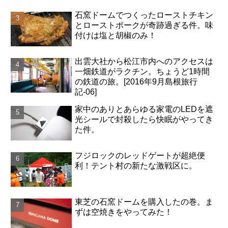
石窯ドームでつくったローストチキン
とローストポークが奇跡過ぎる件。味
付けは塩と胡椒のみ！
出雲大社から松江市内へのアクセスは
一畑鉄道がラクチン。ちょうど1時間
の鉄道の旅。[2016年9月島根旅行
記-06]
家中のありとあらゆる家電のLEDを遮
光シールで封殺したら快眠がやってき
た件。
フジロックのレッドゲートが超絶便
利！テント村の新たな激戦区に。
東芝の石窯ドームを購入したの巻。ま
ずは空焼きをやってみた！