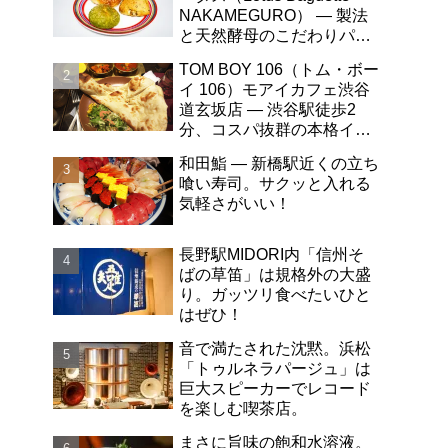
NAKAMEGURO） ― 製法
と天然酵母のこだわりパン
屋さん。自然な甘みが最
TOM BOY 106（トム・ボー
高！
イ 106）モアイカフェ渋谷
道玄坂店 ― 渋谷駅徒歩2
分、コスパ抜群の本格イン
ドカレー。魚のカレーがう
和田鮨 ― 新橋駅近くの立ち
まい！
喰い寿司。サクッと入れる
気軽さがいい！
長野駅MIDORI内「信州そ
ばの草笛」は規格外の大盛
り。ガッツリ食べたいひと
はぜひ！
音で満たされた沈黙。浜松
「トゥルネラパージュ」は
巨大スピーカーでレコード
を楽しむ喫茶店。
まさに旨味の飽和水溶液。