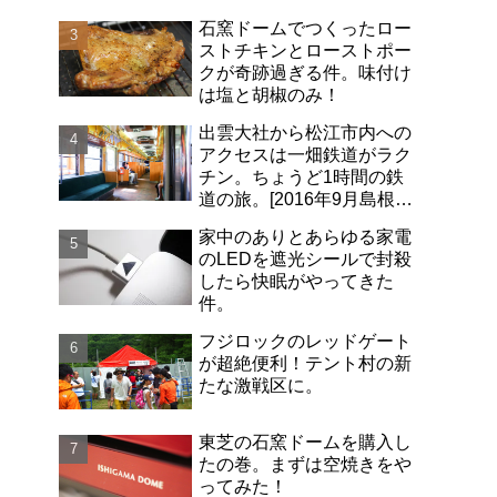
石窯ドームでつくったロー
ストチキンとローストポー
クが奇跡過ぎる件。味付け
は塩と胡椒のみ！
出雲大社から松江市内への
アクセスは一畑鉄道がラク
チン。ちょうど1時間の鉄
道の旅。[2016年9月島根旅
行記-06]
家中のありとあらゆる家電
のLEDを遮光シールで封殺
したら快眠がやってきた
件。
フジロックのレッドゲート
が超絶便利！テント村の新
たな激戦区に。
東芝の石窯ドームを購入し
たの巻。まずは空焼きをや
ってみた！