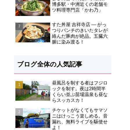
博多駅・中洲近くの老舗モ
ツ料理専門店「かわ乃」
すた丼屋 吉祥寺店 ― がっ
つりパンチのきいたタレが
絡んだ豚肉が絶品。五臓六
腑に染み渡る！
ブログ全体の人気記事
昼風呂を制する者はフジロ
ックを制す。夜は2時間半
くらい並ぶ苗場温泉も昼な
らスッカスカ！
チケットがなくてもサマソ
ニはけっこう楽しめる。音
漏れ、無料ライブを駆使せ
よ！