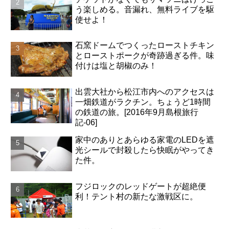
う楽しめる。音漏れ、無料ライブを駆
使せよ！
石窯ドームでつくったローストチキン
とローストポークが奇跡過ぎる件。味
付けは塩と胡椒のみ！
出雲大社から松江市内へのアクセスは
一畑鉄道がラクチン。ちょうど1時間
の鉄道の旅。[2016年9月島根旅行
記-06]
家中のありとあらゆる家電のLEDを遮
光シールで封殺したら快眠がやってき
た件。
フジロックのレッドゲートが超絶便
利！テント村の新たな激戦区に。