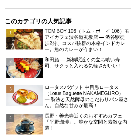
このカテゴリの人気記事
TOM BOY 106（トム・ボーイ 106）モ
アイカフェ渋谷道玄坂店 ― 渋谷駅徒
歩2分、コスパ抜群の本格インドカレ
ー。魚のカレーがうまい！
和田鮨 ― 新橋駅近くの立ち喰い寿
司。サクッと入れる気軽さがいい！
ロータスバゲット 中目黒ロータス
（Lotus Baguette NAKAMEGURO）
― 製法と天然酵母のこだわりパン屋さ
ん。自然な甘みが最高！
長野・善光寺近くのおすすめカフェ
「平野珈琲」。静かな空間と素敵な内
装！