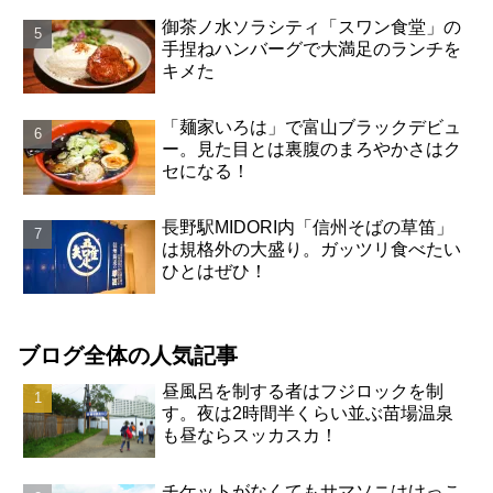
御茶ノ水ソラシティ「スワン食堂」の
手捏ねハンバーグで大満足のランチを
キメた
「麺家いろは」で富山ブラックデビュ
ー。見た目とは裏腹のまろやかさはク
セになる！
長野駅MIDORI内「信州そばの草笛」
は規格外の大盛り。ガッツリ食べたい
ひとはぜひ！
ブログ全体の人気記事
昼風呂を制する者はフジロックを制
す。夜は2時間半くらい並ぶ苗場温泉
も昼ならスッカスカ！
チケットがなくてもサマソニはけっこ