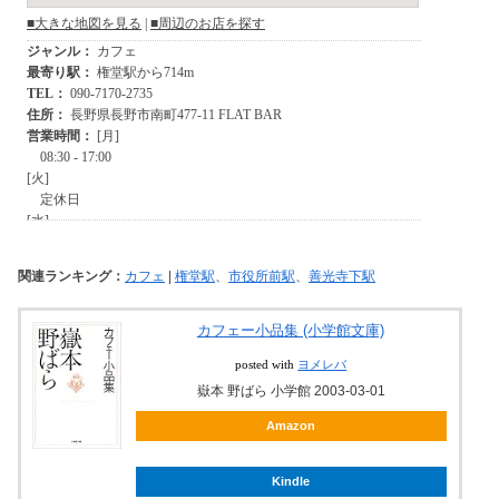
関連ランキング：
カフェ
|
権堂駅
、
市役所前駅
、
善光寺下駅
カフェー小品集 (小学館文庫)
posted with
ヨメレバ
嶽本 野ばら 小学館 2003-03-01
Amazon
Kindle