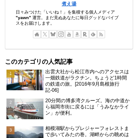
煮え湯
日々みつけた「いいね！」を集積する個人メディア
"yawn"
運営。まだ見ぬあなたに毎日グッドなバイブ
スをお届けします。
このカテゴリの人気記事
出雲大社から松江市内へのアクセスは
一畑鉄道がラクチン。ちょうど1時間
の鉄道の旅。[2016年9月島根旅行
記-06]
20分間の博多湾クルーズ。海の中道か
ら福岡市街に戻るには「うみなかライ
ン」が便利。
相模湖駅からプレジャーフォレストま
で歩いてみたの巻。湖畔からの眺めは