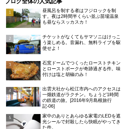
ブログ全体の人気記事
昼風呂を制する者はフジロックを制
す。夜は2時間半くらい並ぶ苗場温泉
も昼ならスッカスカ！
チケットがなくてもサマソニはけっこ
う楽しめる。音漏れ、無料ライブを駆
使せよ！
石窯ドームでつくったローストチキン
とローストポークが奇跡過ぎる件。味
付けは塩と胡椒のみ！
出雲大社から松江市内へのアクセスは
一畑鉄道がラクチン。ちょうど1時間
の鉄道の旅。[2016年9月島根旅行
記-06]
家中のありとあらゆる家電のLEDを遮
光シールで封殺したら快眠がやってき
た件。