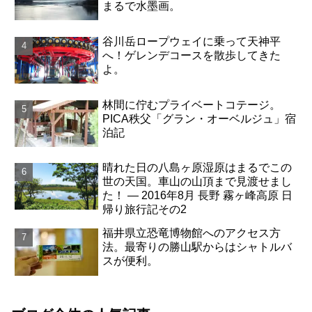
まるで水墨画。
谷川岳ロープウェイに乗って天神平
へ！ゲレンデコースを散歩してきた
よ。
林間に佇むプライベートコテージ。
PICA秩父「グラン・オーベルジュ」宿
泊記
晴れた日の八島ヶ原湿原はまるでこの
世の天国。車山の山頂まで見渡せまし
た！ ― 2016年8月 長野 霧ヶ峰高原 日
帰り旅行記その2
福井県立恐竜博物館へのアクセス方
法。最寄りの勝山駅からはシャトルバ
スが便利。