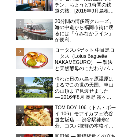
チン。ちょうど1時間の鉄
道の旅。[2016年9月島根旅
行記-06]
20分間の博多湾クルーズ。
海の中道から福岡市街に戻
るには「うみなかライン」
が便利。
ロータスバゲット 中目黒ロ
ータス（Lotus Baguette
NAKAMEGURO） ― 製法
と天然酵母のこだわりパン
屋さん。自然な甘みが最
晴れた日の八島ヶ原湿原は
高！
まるでこの世の天国。車山
の山頂まで見渡せました！
― 2016年8月 長野 霧ヶ峰
高原 日帰り旅行記その2
TOM BOY 106（トム・ボー
イ 106）モアイカフェ渋谷
道玄坂店 ― 渋谷駅徒歩2
分、コスパ抜群の本格イン
ドカレー。魚のカレーがう
和田鮨 ― 新橋駅近くの立ち