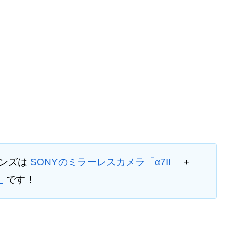
レンズは
SONYのミラーレスカメラ「α7II」
+
）
です！