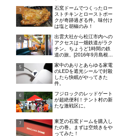
石窯ドームでつくったロー
ストチキンとローストポー
クが奇跡過ぎる件。味付け
は塩と胡椒のみ！
出雲大社から松江市内への
アクセスは一畑鉄道がラク
チン。ちょうど1時間の鉄
道の旅。[2016年9月島根旅
行記-06]
家中のありとあらゆる家電
のLEDを遮光シールで封殺
したら快眠がやってきた
件。
フジロックのレッドゲート
が超絶便利！テント村の新
たな激戦区に。
東芝の石窯ドームを購入し
たの巻。まずは空焼きをや
ってみた！