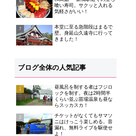
まい！
喰い寿司。サクッと入れる
気軽さがいい！
本堂に至る急階段はまるで
壁。身延山久遠寺に行って
きました！
ブログ全体の人気記事
昼風呂を制する者はフジロ
ックを制す。夜は2時間半
くらい並ぶ苗場温泉も昼な
らスッカスカ！
チケットがなくてもサマソ
ニはけっこう楽しめる。音
漏れ、無料ライブを駆使せ
よ！