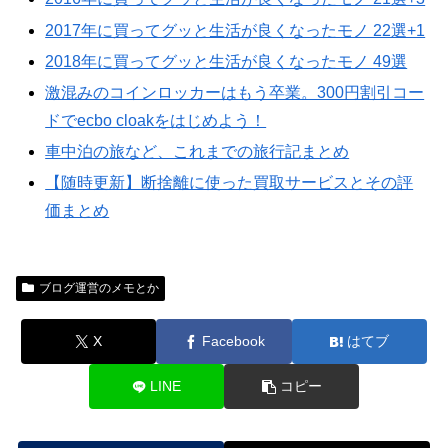
2017年に買ってグッと生活が良くなったモノ 22選+1
2018年に買ってグッと生活が良くなったモノ 49選
激混みのコインロッカーはもう卒業。300円割引コー
ドでecbo cloakをはじめよう！
車中泊の旅など、これまでの旅行記まとめ
【随時更新】断捨離に使った買取サービスとその評
価まとめ
ブログ運営のメモとか
X
Facebook
はてブ
LINE
コピー