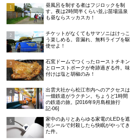
昼風呂を制する者はフジロックを制
す。夜は2時間半くらい並ぶ苗場温泉
も昼ならスッカスカ！
チケットがなくてもサマソニはけっこ
う楽しめる。音漏れ、無料ライブを駆
使せよ！
石窯ドームでつくったローストチキン
とローストポークが奇跡過ぎる件。味
付けは塩と胡椒のみ！
出雲大社から松江市内へのアクセスは
一畑鉄道がラクチン。ちょうど1時間
の鉄道の旅。[2016年9月島根旅行
記-06]
家中のありとあらゆる家電のLEDを遮
光シールで封殺したら快眠がやってき
た件。