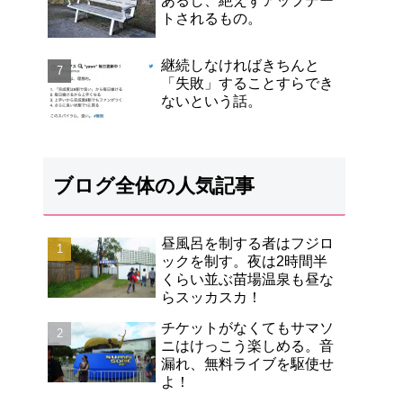
あるし、絶えずアップデー
トされるもの。
継続しなければきちんと
「失敗」することすらでき
ないという話。
ブログ全体の人気記事
昼風呂を制する者はフジロ
ックを制す。夜は2時間半
くらい並ぶ苗場温泉も昼な
らスッカスカ！
チケットがなくてもサマソ
ニはけっこう楽しめる。音
漏れ、無料ライブを駆使せ
よ！