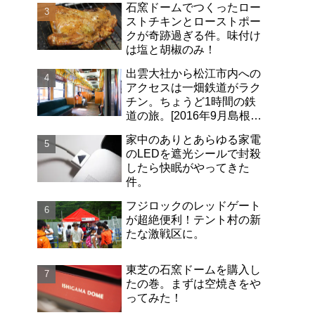
石窯ドームでつくったロー
ストチキンとローストポー
クが奇跡過ぎる件。味付け
は塩と胡椒のみ！
出雲大社から松江市内への
アクセスは一畑鉄道がラク
チン。ちょうど1時間の鉄
道の旅。[2016年9月島根旅
行記-06]
家中のありとあらゆる家電
のLEDを遮光シールで封殺
したら快眠がやってきた
件。
フジロックのレッドゲート
が超絶便利！テント村の新
たな激戦区に。
東芝の石窯ドームを購入し
たの巻。まずは空焼きをや
ってみた！