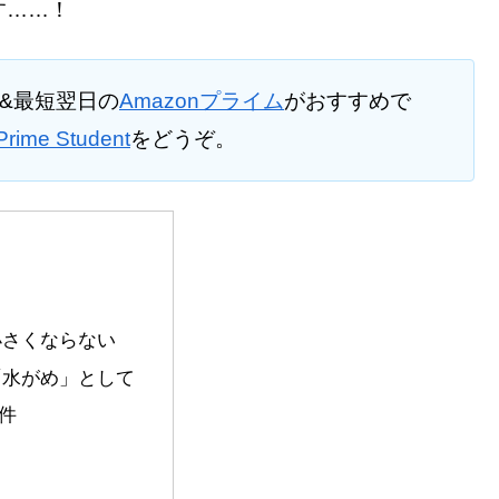
す……！
料&最短翌日の
Amazonプライム
がおすすめで
Prime Student
をどうぞ。
小さくならない
「水がめ」として
件