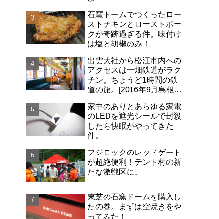
石窯ドームでつくったロー
ストチキンとローストポー
クが奇跡過ぎる件。味付け
は塩と胡椒のみ！
出雲大社から松江市内への
アクセスは一畑鉄道がラク
チン。ちょうど1時間の鉄
道の旅。[2016年9月島根旅
行記-06]
家中のありとあらゆる家電
のLEDを遮光シールで封殺
したら快眠がやってきた
件。
フジロックのレッドゲート
が超絶便利！テント村の新
たな激戦区に。
東芝の石窯ドームを購入し
たの巻。まずは空焼きをや
ってみた！