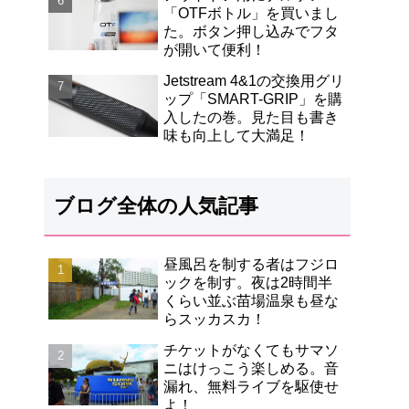
「OTFボトル」を買いまし
た。ボタン押し込みでフタ
が開いて便利！
Jetstream 4&1の交換用グリ
ップ「SMART-GRIP」を購
入したの巻。見た目も書き
味も向上して大満足！
ブログ全体の人気記事
昼風呂を制する者はフジロ
ックを制す。夜は2時間半
くらい並ぶ苗場温泉も昼な
らスッカスカ！
チケットがなくてもサマソ
ニはけっこう楽しめる。音
漏れ、無料ライブを駆使せ
よ！