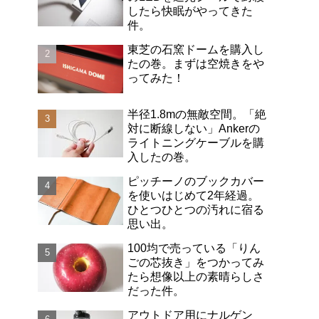
したら快眠がやってきた
件。
東芝の石窯ドームを購入し
たの巻。まずは空焼きをや
ってみた！
半径1.8mの無敵空間。「絶
対に断線しない」Ankerの
ライトニングケーブルを購
入したの巻。
ピッチーノのブックカバー
を使いはじめて2年経過。
ひとつひとつの汚れに宿る
思い出。
100均で売っている「りん
ごの芯抜き」をつかってみ
たら想像以上の素晴らしさ
だった件。
アウトドア用にナルゲン