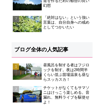
道を作るための都合の良い
幻想
「絶対はない」という強い
言葉は、自分自身への戒め
としてつかいたい
ブログ全体の人気記事
昼風呂を制する者はフジロ
ックを制す。夜は2時間半
くらい並ぶ苗場温泉も昼な
らスッカスカ！
チケットがなくてもサマソ
ニはけっこう楽しめる。音
漏れ、無料ライブを駆使せ
よ！