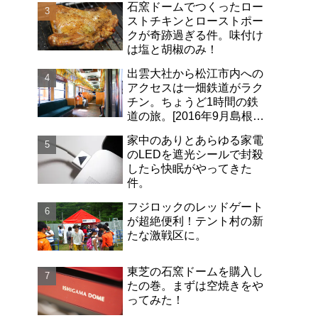
石窯ドームでつくったロー
ストチキンとローストポー
クが奇跡過ぎる件。味付け
は塩と胡椒のみ！
出雲大社から松江市内への
アクセスは一畑鉄道がラク
チン。ちょうど1時間の鉄
道の旅。[2016年9月島根旅
行記-06]
家中のありとあらゆる家電
のLEDを遮光シールで封殺
したら快眠がやってきた
件。
フジロックのレッドゲート
が超絶便利！テント村の新
たな激戦区に。
東芝の石窯ドームを購入し
たの巻。まずは空焼きをや
ってみた！