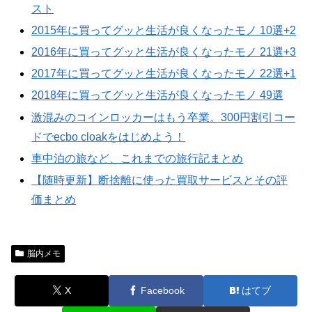
スト
2015年に買ってグッと生活が良くなったモノ 10選+2
2016年に買ってグッと生活が良くなったモノ 21選+3
2017年に買ってグッと生活が良くなったモノ 22選+1
2018年に買ってグッと生活が良くなったモノ 49選
激混みのコインロッカーはもう卒業。300円割引コー
ドでecbo cloakをはじめよう！
車中泊の旅など、これまでの旅行記まとめ
【随時更新】断捨離に使った買取サービスとその評
価まとめ
脳内メモ
X
Facebook
はてブ