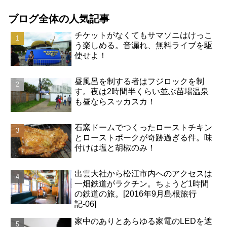
ブログ全体の人気記事
チケットがなくてもサマソニはけっこ
う楽しめる。音漏れ、無料ライブを駆
使せよ！
昼風呂を制する者はフジロックを制
す。夜は2時間半くらい並ぶ苗場温泉
も昼ならスッカスカ！
石窯ドームでつくったローストチキン
とローストポークが奇跡過ぎる件。味
付けは塩と胡椒のみ！
出雲大社から松江市内へのアクセスは
一畑鉄道がラクチン。ちょうど1時間
の鉄道の旅。[2016年9月島根旅行
記-06]
家中のありとあらゆる家電のLEDを遮