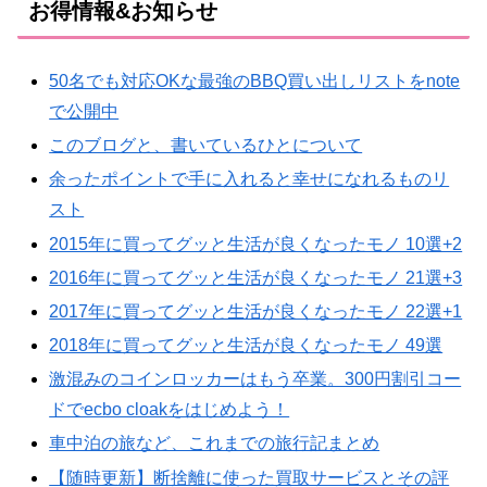
お得情報&お知らせ
50名でも対応OKな最強のBBQ買い出しリストをnote
で公開中
このブログと、書いているひとについて
余ったポイントで手に入れると幸せになれるものリ
スト
2015年に買ってグッと生活が良くなったモノ 10選+2
2016年に買ってグッと生活が良くなったモノ 21選+3
2017年に買ってグッと生活が良くなったモノ 22選+1
2018年に買ってグッと生活が良くなったモノ 49選
激混みのコインロッカーはもう卒業。300円割引コー
ドでecbo cloakをはじめよう！
車中泊の旅など、これまでの旅行記まとめ
【随時更新】断捨離に使った買取サービスとその評