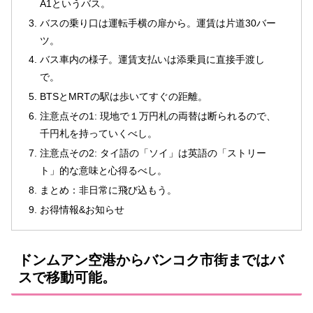
A1というバス。
バスの乗り口は運転手横の扉から。運賃は片道30バー
ツ。
バス車内の様子。運賃支払いは添乗員に直接手渡し
で。
BTSとMRTの駅は歩いてすぐの距離。
注意点その1: 現地で１万円札の両替は断られるので、
千円札を持っていくべし。
注意点その2: タイ語の「ソイ」は英語の「ストリー
ト」的な意味と心得るべし。
まとめ：非日常に飛び込もう。
お得情報&お知らせ
ドンムアン空港からバンコク市街まではバ
スで移動可能。