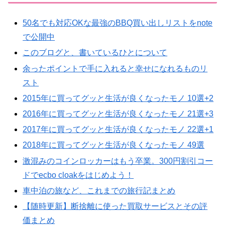
50名でも対応OKな最強のBBQ買い出しリストをnote
で公開中
このブログと、書いているひとについて
余ったポイントで手に入れると幸せになれるものリ
スト
2015年に買ってグッと生活が良くなったモノ 10選+2
2016年に買ってグッと生活が良くなったモノ 21選+3
2017年に買ってグッと生活が良くなったモノ 22選+1
2018年に買ってグッと生活が良くなったモノ 49選
激混みのコインロッカーはもう卒業。300円割引コー
ドでecbo cloakをはじめよう！
車中泊の旅など、これまでの旅行記まとめ
【随時更新】断捨離に使った買取サービスとその評
価まとめ