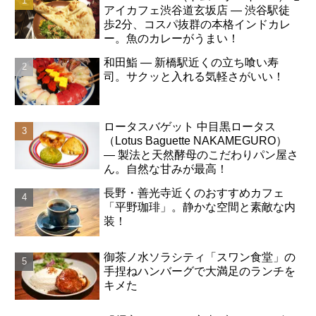
アイカフェ渋谷道玄坂店 ― 渋谷駅徒
歩2分、コスパ抜群の本格インドカレ
ー。魚のカレーがうまい！
和田鮨 ― 新橋駅近くの立ち喰い寿
司。サクッと入れる気軽さがいい！
ロータスバゲット 中目黒ロータス
（Lotus Baguette NAKAMEGURO）
― 製法と天然酵母のこだわりパン屋さ
ん。自然な甘みが最高！
長野・善光寺近くのおすすめカフェ
「平野珈琲」。静かな空間と素敵な内
装！
御茶ノ水ソラシティ「スワン食堂」の
手捏ねハンバーグで大満足のランチを
キメた