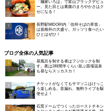
「麺家いろは」で富山ブラックデビュ
ー。見た目とは裏腹のまろやかさはク
セになる！
長野駅MIDORI内「信州そばの草笛」
は規格外の大盛り。ガッツリ食べたい
ひとはぜひ！
ブログ全体の人気記事
昼風呂を制する者はフジロックを制
す。夜は2時間半くらい並ぶ苗場温泉
も昼ならスッカスカ！
チケットがなくてもサマソニはけっこ
う楽しめる。音漏れ、無料ライブを駆
使せよ！
石窯ドームでつくったローストチキン