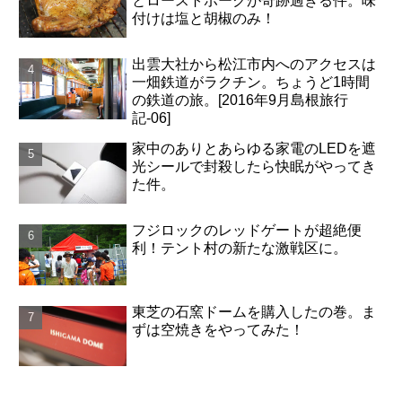
とローストポークが奇跡過ぎる件。味
付けは塩と胡椒のみ！
出雲大社から松江市内へのアクセスは
一畑鉄道がラクチン。ちょうど1時間
の鉄道の旅。[2016年9月島根旅行
記-06]
家中のありとあらゆる家電のLEDを遮
光シールで封殺したら快眠がやってき
た件。
フジロックのレッドゲートが超絶便
利！テント村の新たな激戦区に。
東芝の石窯ドームを購入したの巻。ま
ずは空焼きをやってみた！