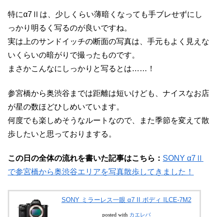
特にα7Ⅱは、少しくらい薄暗くなっても手ブレせずにし
っかり明るく写るのが良いですね。
実は上のサンドイッチの断面の写真は、手元もよく見えな
いくらいの暗がりで撮ったものです。
まさかこんなにしっかりと写るとは……！
参宮橋から奥渋谷までは距離は短いけども、ナイスなお店
が星の数ほどひしめいています。
何度でも楽しめそうなルートなので、また季節を変えて散
歩したいと思っておりまする。
この日の全体の流れを書いた記事はこちら：
SONY α7Ⅱ
で参宮橋から奥渋谷エリアを写真散歩してきました！
SONY ミラーレス一眼 α7 II ボディ ILCE-7M2
posted with
カエレバ