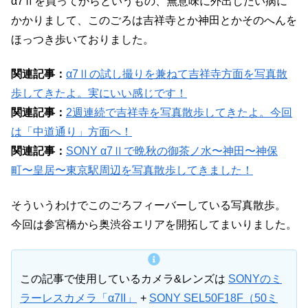
α7Ⅱを買ってからというもの、無意味に外出したい病に
かかりまして、このごろは吉祥寺とか神田とかそのへんを
ほっつき歩いておりました。
関連記事：
α7Ⅱの試し撮りを兼ねて吉祥寺方面を写真散
歩してきたよ。実にいい感じです！
関連記事：
2週連続で吉祥寺を写真散歩してきたよ。今回
は「中道通り」方面へ！
関連記事：
SONY α7Ⅱで晩秋の御茶ノ水〜神田〜神保
町〜皇居〜東京駅周辺を写真散歩してきました！
そういうわけでこのごろフィーバーしている写真散歩。
今回は参宮橋から奥渋谷エリアを開拓してまいりました。
この記事で使用しているカメラ&レンズは
SONYのミ
ラーレスカメラ「α7II」
+
SONY SEL50F18F（50ミ