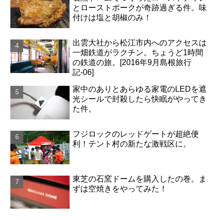
とローストポークが奇跡過ぎる件。味
付けは塩と胡椒のみ！
出雲大社から松江市内へのアクセスは
一畑鉄道がラクチン。ちょうど1時間
の鉄道の旅。[2016年9月島根旅行
記-06]
家中のありとあらゆる家電のLEDを遮
光シールで封殺したら快眠がやってき
た件。
フジロックのレッドゲートが超絶便
利！テント村の新たな激戦区に。
東芝の石窯ドームを購入したの巻。ま
ずは空焼きをやってみた！