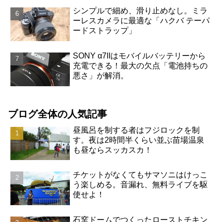
シンプルで細め、滑り止めなし。ミラ
ーレスカメラに最適な「ハクバ テーパ
ードストラップ」
SONY α7IIはモバイルバッテリーから
充電できる！最大の欠点「電池持ちの
悪さ」が解消。
ブログ全体の人気記事
昼風呂を制する者はフジロックを制
す。夜は2時間半くらい並ぶ苗場温泉
も昼ならスッカスカ！
チケットがなくてもサマソニはけっこ
う楽しめる。音漏れ、無料ライブを駆
使せよ！
石窯ドームでつくったローストチキン