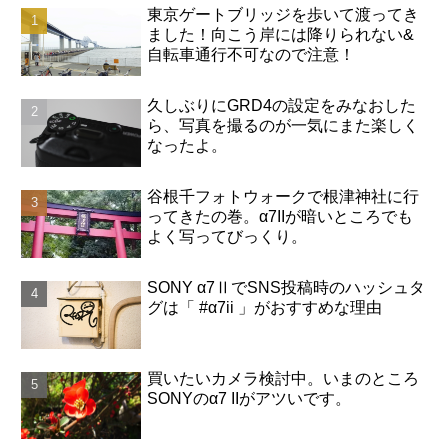
東京ゲートブリッジを歩いて渡ってき
ました！向こう岸には降りられない&
自転車通行不可なので注意！
久しぶりにGRD4の設定をみなおした
ら、写真を撮るのが一気にまた楽しく
なったよ。
谷根千フォトウォークで根津神社に行
ってきたの巻。α7IIが暗いところでも
よく写ってびっくり。
SONY α7ⅡでSNS投稿時のハッシュタ
グは「 #α7ii 」がおすすめな理由
買いたいカメラ検討中。いまのところ
SONYのα7 IIがアツいです。