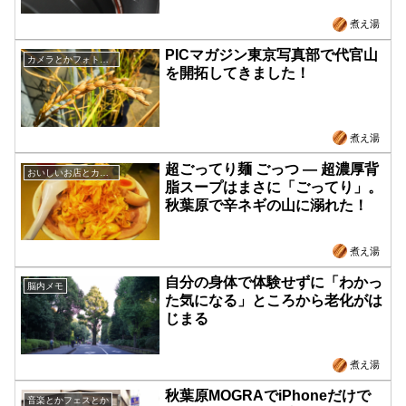
煮え湯
PICマガジン東京写真部で代官山
カメラとかフォトウォーク
を開拓してきました！
煮え湯
超ごってり麺 ごっつ ― 超濃厚背
おいしいお店とカフェ
脂スープはまさに「ごってり」。
秋葉原で辛ネギの山に溺れた！
煮え湯
自分の身体で体験せずに「わかっ
脳内メモ
た気になる」ところから老化がは
じまる
煮え湯
秋葉原MOGRAでiPhoneだけで
音楽とかフェスとか