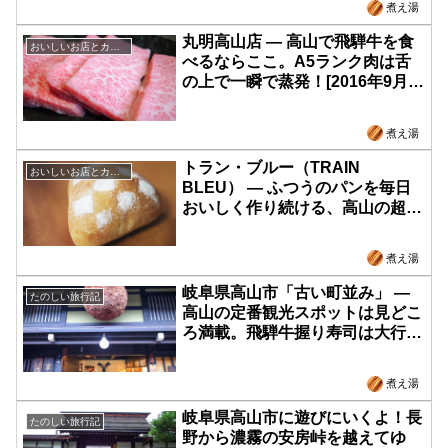
煮え湯
丸明高山店 ― 高山で飛騨牛を食
おいしいお店とカフェ
べるならここ。A5ランク肉は舌
の上で一瞬で蒸発！[2016年9月
長野&岐阜 旅行記-11]
煮え湯
トラン・ブルー（TRAIN
おいしいお店とカフェ
BLEU） ― ふつうのパンを毎日
おいしく作り続ける、高山の超人
気パン屋さん。[2016年9月 長野&
岐阜 旅行記-10]
煮え湯
岐阜県高山市「古い町並み」 ―
たのしい旅行記
高山の定番観光スポットは見どこ
ろ満載。飛騨牛握り寿司は大行
列！[2016年9月 長野&岐阜 旅行
記-09]
煮え湯
岐阜県高山市に遊びにいくよ！長
たのしい旅行記
野から濃霧の安房峠を越えてゆ