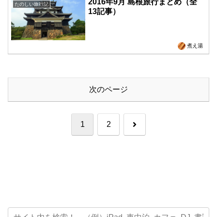
2016年9月 島根旅行まとめ（全
たのしい旅行記
13記事）
煮え湯
次のページ
次
1
2
へ