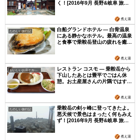
く！[2016年9月 長野&岐阜 旅行
記-08]
煮え湯
白船グランドホテル ― 白骨温泉
たのしい旅行記
にある静かなホテル。最高の温泉
と食事で乗鞍岳登山の疲れを癒や
す！[2016年9月 長野&岐阜 旅行
記-07]
煮え湯
レストラン コスモ ― 乗鞍岳から
おいしいお店とカフェ
下山したあとは畳平でごはん休
憩。お土産屋さんの片隅ではすで
にストーブが出ていてビックリ。
[2016年9月 長野&岐阜 旅行記-06]
煮え湯
乗鞍岳の剣ヶ峰に登ってきたよ。
たのしい旅行記
悪天候で景色はまったく何もみえ
ず！[2016年9月 長野&岐阜 旅行
記-05]
煮え湯