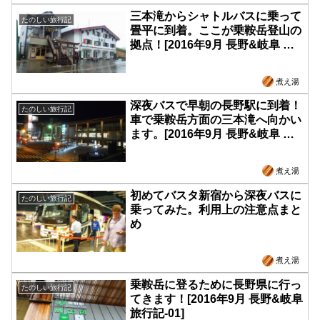
三本滝からシャトルバスに乗って
たのしい旅行記
畳平に到着。ここが乗鞍岳登山の
拠点！[2016年9月 長野&岐阜 旅
行記-04]
煮え湯
深夜バスで早朝の長野駅に到着！
たのしい旅行記
車で乗鞍岳方面の三本滝へ向かい
ます。[2016年9月 長野&岐阜 旅
行記-03]
煮え湯
初めてバスタ新宿から深夜バスに
たのしい旅行記
乗ってみた。利用上の注意点まと
め
煮え湯
乗鞍岳に登るために長野県に行っ
たのしい旅行記
てきます！[2016年9月 長野&岐阜
旅行記-01]