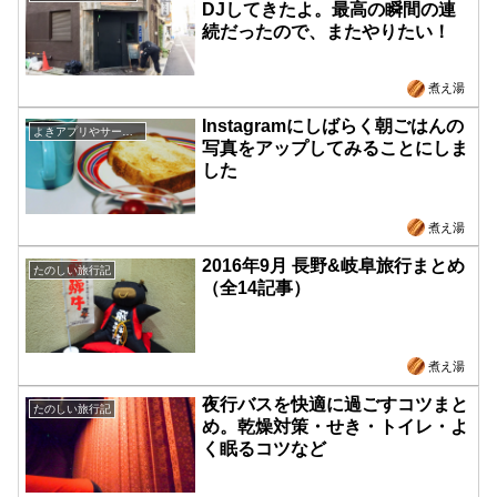
DJしてきたよ。最高の瞬間の連
続だったので、またやりたい！
煮え湯
Instagramにしばらく朝ごはんの
よきアプリやサービス紹介
写真をアップしてみることにしま
した
煮え湯
2016年9月 長野&岐阜旅行まとめ
たのしい旅行記
（全14記事）
煮え湯
夜行バスを快適に過ごすコツまと
たのしい旅行記
め。乾燥対策・せき・トイレ・よ
く眠るコツなど