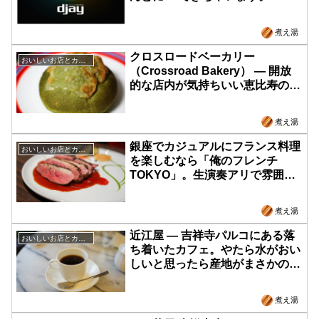
煮え湯
クロスロードベーカリー
おいしいお店とカフェ
（Crossroad Bakery） ― 開放
的な店内が気持ちいい恵比寿のベ
ーカリー。次はカフェ利用してみ
たい！
煮え湯
銀座でカジュアルにフランス料理
おいしいお店とカフェ
を楽しむなら「俺のフレンチ
TOKYO」。生演奏アリで雰囲気
よし！
煮え湯
近江屋 ― 吉祥寺パルコにある落
おいしいお店とカフェ
ち着いたカフェ。やたら水がおい
しいと思ったら産地がまさかの斜
め上だった！
煮え湯