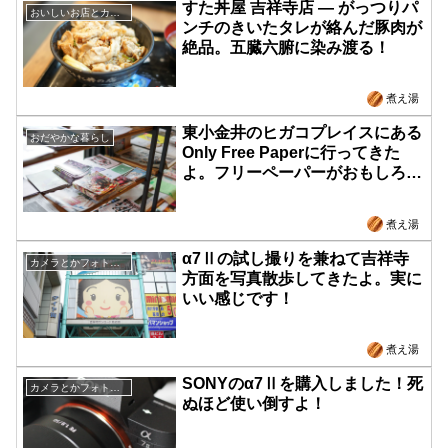
すた丼屋 吉祥寺店 ― がっつりパ
おいしいお店とカフェ
ンチのきいたタレが絡んだ豚肉が
絶品。五臓六腑に染み渡る！
煮え湯
東小金井のヒガコプレイスにある
おだやかな暮らし
Only Free Paperに行ってきた
よ。フリーペーパーがおもしろい
のは、きっと作り手の情熱が透け
てみえるから。
煮え湯
α7Ⅱの試し撮りを兼ねて吉祥寺
カメラとかフォトウォーク
方面を写真散歩してきたよ。実に
いい感じです！
煮え湯
SONYのα7Ⅱを購入しました！死
カメラとかフォトウォーク
ぬほど使い倒すよ！