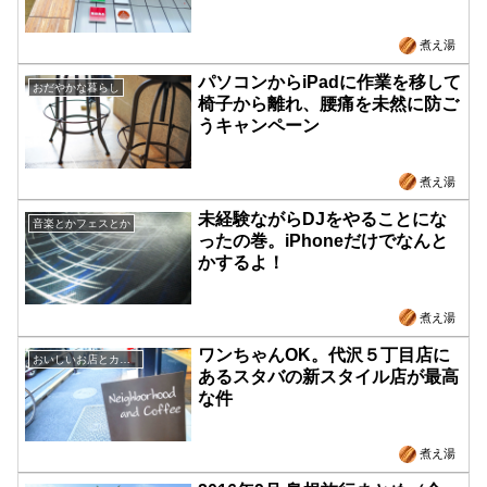
煮え湯
パソコンからiPadに作業を移して
おだやかな暮らし
椅子から離れ、腰痛を未然に防ご
うキャンペーン
煮え湯
未経験ながらDJをやることにな
音楽とかフェスとか
ったの巻。iPhoneだけでなんと
かするよ！
煮え湯
ワンちゃんOK。代沢５丁目店に
おいしいお店とカフェ
あるスタバの新スタイル店が最高
な件
煮え湯