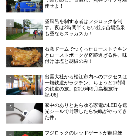
使せよ！
昼風呂を制する者はフジロックを制
す。夜は2時間半くらい並ぶ苗場温泉
も昼ならスッカスカ！
石窯ドームでつくったローストチキン
とローストポークが奇跡過ぎる件。味
付けは塩と胡椒のみ！
出雲大社から松江市内へのアクセスは
一畑鉄道がラクチン。ちょうど1時間
の鉄道の旅。[2016年9月島根旅行
記-06]
家中のありとあらゆる家電のLEDを遮
光シールで封殺したら快眠がやってき
た件。
フジロックのレッドゲートが超絶便