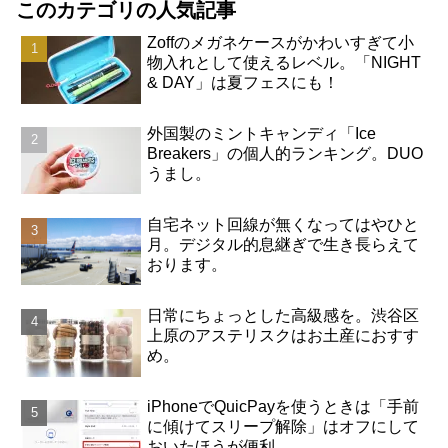
このカテゴリの人気記事
Zoffのメガネケースがかわいすぎて小
物入れとして使えるレベル。「NIGHT
& DAY」は夏フェスにも！
外国製のミントキャンディ「Ice
Breakers」の個人的ランキング。DUO
うまし。
自宅ネット回線が無くなってはやひと
月。デジタル的息継ぎで生き長らえて
おります。
日常にちょっとした高級感を。渋谷区
上原のアステリスクはお土産におすす
め。
iPhoneでQuicPayを使うときは「手前
に傾けてスリープ解除」はオフにして
おいたほうが便利