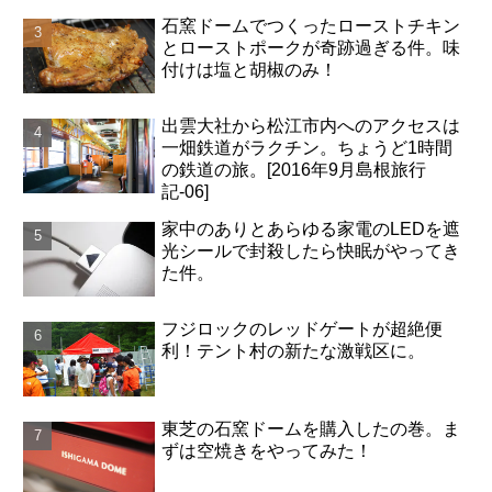
石窯ドームでつくったローストチキン
とローストポークが奇跡過ぎる件。味
付けは塩と胡椒のみ！
出雲大社から松江市内へのアクセスは
一畑鉄道がラクチン。ちょうど1時間
の鉄道の旅。[2016年9月島根旅行
記-06]
家中のありとあらゆる家電のLEDを遮
光シールで封殺したら快眠がやってき
た件。
フジロックのレッドゲートが超絶便
利！テント村の新たな激戦区に。
東芝の石窯ドームを購入したの巻。ま
ずは空焼きをやってみた！