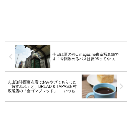
今日は夏のPIC magazine東京写真部で
す！今回攻めるバスは反96ってやつ。
丸山珈琲西麻布店でおみやげでもらった
「茜すみれ」と、BREAD & TAPAS沢村
広尾店の「金ゴマブレッド」 ― いつもよ
りもちょっと良い朝ごはんで、大好きな
軽井沢を感じた！