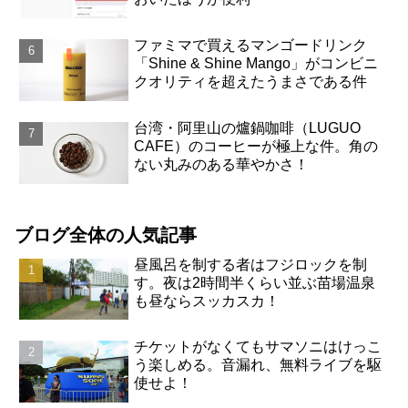
ファミマで買えるマンゴードリンク
「Shine & Shine Mango」がコンビニ
クオリティを超えたうまさである件
台湾・阿里山の爐鍋咖啡（LUGUO
CAFE）のコーヒーが極上な件。角の
ない丸みのある華やかさ！
ブログ全体の人気記事
昼風呂を制する者はフジロックを制
す。夜は2時間半くらい並ぶ苗場温泉
も昼ならスッカスカ！
チケットがなくてもサマソニはけっこ
う楽しめる。音漏れ、無料ライブを駆
使せよ！