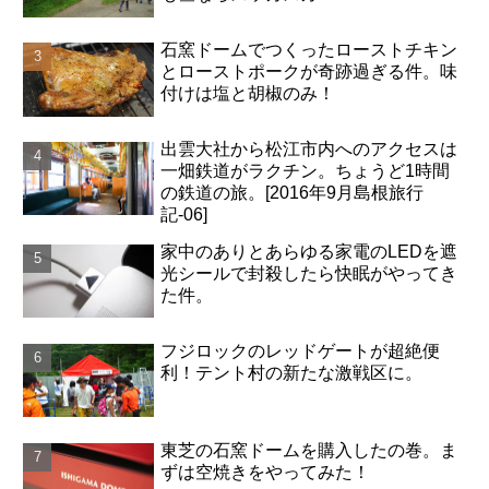
石窯ドームでつくったローストチキン
とローストポークが奇跡過ぎる件。味
付けは塩と胡椒のみ！
出雲大社から松江市内へのアクセスは
一畑鉄道がラクチン。ちょうど1時間
の鉄道の旅。[2016年9月島根旅行
記-06]
家中のありとあらゆる家電のLEDを遮
光シールで封殺したら快眠がやってき
た件。
フジロックのレッドゲートが超絶便
利！テント村の新たな激戦区に。
東芝の石窯ドームを購入したの巻。ま
ずは空焼きをやってみた！