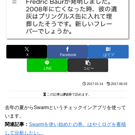
X
Facebook
はてブ
LINE
コピー
2017.01.14
2017.06.03
この記事は
約2分
で読めます。
去年の夏からSwarmというチェックインアプリを使って
います。
関連記事：
Swarmを使い始めたの巻。はやくログを蓄積
して分析したい。