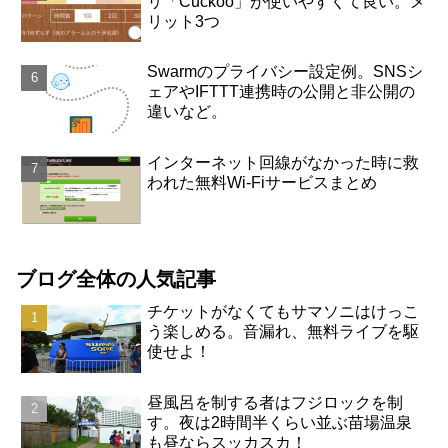
リ「Cuckoo」が使いやすくて良い。メ
リット3つ
Swarmのプライバシー設定例。SNSシ
ェアやIFTTT連携時の公開と非公開の
違いなど。
インターネット回線がなかった時に救
われた無料Wi-Fiサービスまとめ
ブログ全体の人気記事
チケットがなくてもサマソニはけっこ
う楽しめる。音漏れ、無料ライブを駆
使せよ！
昼風呂を制する者はフジロックを制
す。夜は2時間半くらい並ぶ苗場温泉
も昼ならスッカスカ！