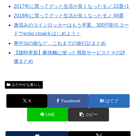
2017年に買ってグッと生活が良くなったモノ 22選+1
2018年に買ってグッと生活が良くなったモノ 49選
激混みのコインロッカーはもう卒業。300円割引コー
ドでecbo cloakをはじめよう！
車中泊の旅など、これまでの旅行記まとめ
【随時更新】断捨離に使った買取サービスとその評
価まとめ
おだやかな暮らし
X
Facebook
はてブ
LINE
コピー