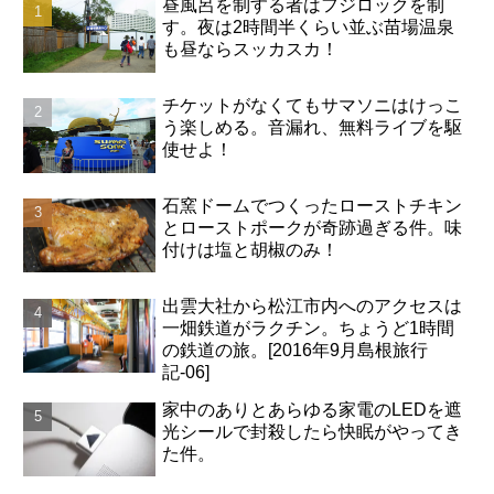
昼風呂を制する者はフジロックを制
す。夜は2時間半くらい並ぶ苗場温泉
も昼ならスッカスカ！
チケットがなくてもサマソニはけっこ
う楽しめる。音漏れ、無料ライブを駆
使せよ！
石窯ドームでつくったローストチキン
とローストポークが奇跡過ぎる件。味
付けは塩と胡椒のみ！
出雲大社から松江市内へのアクセスは
一畑鉄道がラクチン。ちょうど1時間
の鉄道の旅。[2016年9月島根旅行
記-06]
家中のありとあらゆる家電のLEDを遮
光シールで封殺したら快眠がやってき
た件。