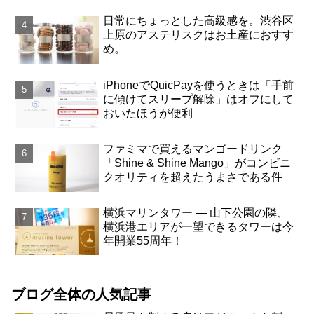
日常にちょっとした高級感を。渋谷区
上原のアステリスクはお土産におすす
め。
iPhoneでQuicPayを使うときは「手前
に傾けてスリープ解除」はオフにして
おいたほうが便利
ファミマで買えるマンゴードリンク
「Shine & Shine Mango」がコンビニ
クオリティを超えたうまさである件
横浜マリンタワー ― 山下公園の隣、
横浜港エリアが一望できるタワーは今
年開業55周年！
ブログ全体の人気記事