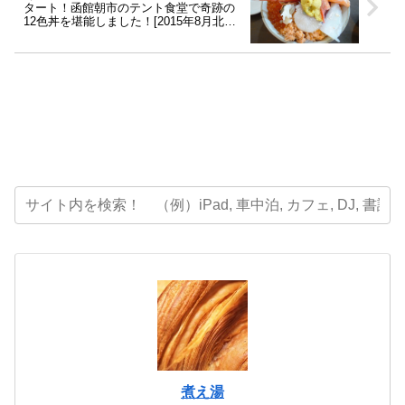
タート！函館朝市のテント食堂で奇跡の
12色丼を堪能しました！[2015年8月北海
道車中泊の旅-05]
煮え湯