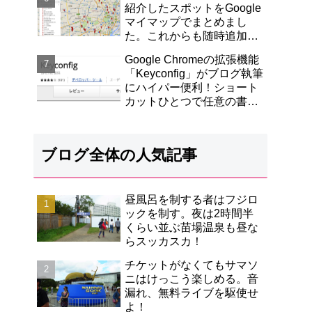
紹介したスポットをGoogle
マイマップでまとめまし
た。これからも随時追加し
ていきます！
Google Chromeの拡張機能
「Keyconfig」がブログ執筆
にハイパー便利！ショート
カットひとつで任意の書式
にカスタマイズしたページ
リンクが取得できます！
ブログ全体の人気記事
昼風呂を制する者はフジロ
ックを制す。夜は2時間半
くらい並ぶ苗場温泉も昼な
らスッカスカ！
チケットがなくてもサマソ
ニはけっこう楽しめる。音
漏れ、無料ライブを駆使せ
よ！