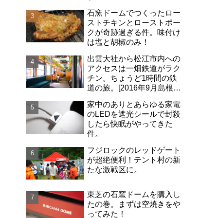
石窯ドームでつくったロー
ストチキンとローストポー
クが奇跡過ぎる件。味付け
は塩と胡椒のみ！
出雲大社から松江市内への
アクセスは一畑鉄道がラク
チン。ちょうど1時間の鉄
道の旅。[2016年9月島根旅
行記-06]
家中のありとあらゆる家電
のLEDを遮光シールで封殺
したら快眠がやってきた
件。
フジロックのレッドゲート
が超絶便利！テント村の新
たな激戦区に。
東芝の石窯ドームを購入し
たの巻。まずは空焼きをや
ってみた！