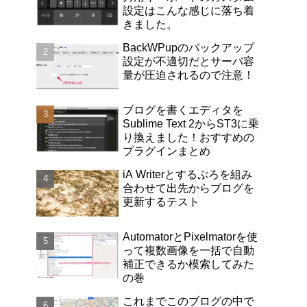
設定はこんな感じに落ち着
きました。
BackWPupのバックアップ
設定が不適切だとサーバ容
量が圧迫されるので注意！
ブログを書くエディタを
Sublime Text 2からST3に乗
り換えました！おすすめの
プラグインまとめ
iA Writerとするぷろを組み
合わせて出先からブログを
更新するテスト
AutomatorとPixelmatorを使
って複数画像を一括で自動
補正できるか模索してみた
の巻
これまでこのブログの中で