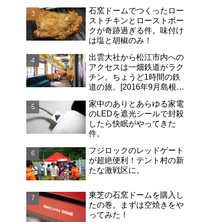
石窯ドームでつくったロー
ストチキンとローストポー
クが奇跡過ぎる件。味付け
は塩と胡椒のみ！
出雲大社から松江市内への
アクセスは一畑鉄道がラク
チン。ちょうど1時間の鉄
道の旅。[2016年9月島根旅
行記-06]
家中のありとあらゆる家電
のLEDを遮光シールで封殺
したら快眠がやってきた
件。
フジロックのレッドゲート
が超絶便利！テント村の新
たな激戦区に。
東芝の石窯ドームを購入し
たの巻。まずは空焼きをや
ってみた！