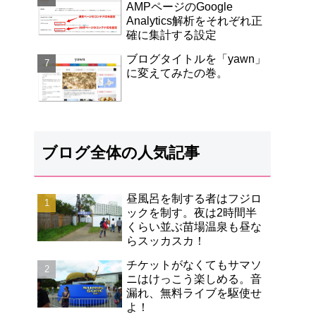
AMPページのGoogle
Analytics解析をそれぞれ正
確に集計する設定
ブログタイトルを「yawn」
に変えてみたの巻。
ブログ全体の人気記事
昼風呂を制する者はフジロ
ックを制す。夜は2時間半
くらい並ぶ苗場温泉も昼な
らスッカスカ！
チケットがなくてもサマソ
ニはけっこう楽しめる。音
漏れ、無料ライブを駆使せ
よ！