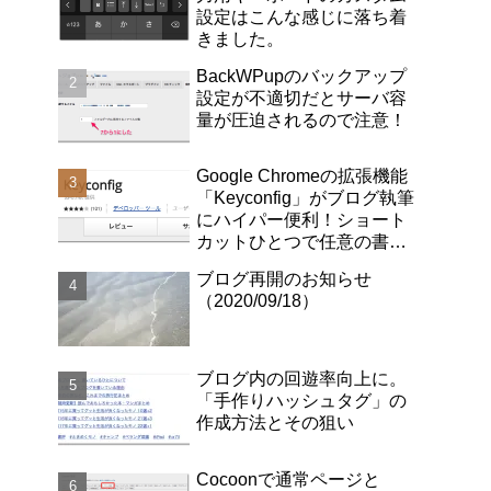
設定はこんな感じに落ち着
きました。
BackWPupのバックアップ
設定が不適切だとサーバ容
量が圧迫されるので注意！
Google Chromeの拡張機能
「Keyconfig」がブログ執筆
にハイパー便利！ショート
カットひとつで任意の書式
にカスタマイズしたページ
ブログ再開のお知らせ
リンクが取得できます！
（2020/09/18）
ブログ内の回遊率向上に。
「手作りハッシュタグ」の
作成方法とその狙い
Cocoonで通常ページと