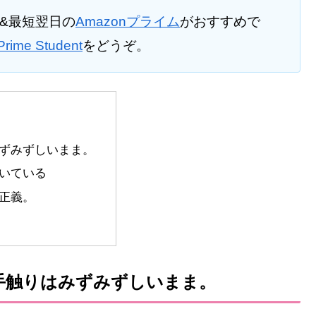
料&最短翌日の
Amazonプライム
がおすすめで
Prime Student
をどうぞ。
ずみずしいまま。
いている
正義。
手触りはみずみずしいまま。