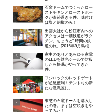
石窯ドームでつくったロー
ストチキンとローストポー
クが奇跡過ぎる件。味付け
は塩と胡椒のみ！
出雲大社から松江市内への
アクセスは一畑鉄道がラク
チン。ちょうど1時間の鉄
道の旅。[2016年9月島根旅
行記-06]
家中のありとあらゆる家電
のLEDを遮光シールで封殺
したら快眠がやってきた
件。
フジロックのレッドゲート
が超絶便利！テント村の新
たな激戦区に。
東芝の石窯ドームを購入し
たの巻。まずは空焼きをや
ってみた！