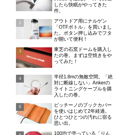
したら快眠がやってきた
件。
アウトドア用にナルゲン
「OTFボトル」を買いまし
た。ボタン押し込みでフタ
が開いて便利！
東芝の石窯ドームを購入し
たの巻。まずは空焼きをや
ってみた！
半径1.8mの無敵空間。「絶
対に断線しない」Ankerの
ライトニングケーブルを購
入したの巻。
ピッチーノのブックカバー
を使いはじめて2年経過。
ひとつひとつの汚れに宿る
思い出。
100均で売っている「りん