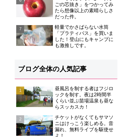
ごの芯抜き」をつかってみ
たら想像以上の素晴らしさ
だった件。
軽量でかさばらない水筒
「プラティパス」を買いま
した！登山にもキャンプに
も激推しです。
ブログ全体の人気記事
昼風呂を制する者はフジロ
ックを制す。夜は2時間半
くらい並ぶ苗場温泉も昼な
らスッカスカ！
チケットがなくてもサマソ
ニはけっこう楽しめる。音
漏れ、無料ライブを駆使せ
よ！