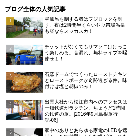
ブログ全体の人気記事
昼風呂を制する者はフジロックを制
す。夜は2時間半くらい並ぶ苗場温泉
も昼ならスッカスカ！
チケットがなくてもサマソニはけっこ
う楽しめる。音漏れ、無料ライブを駆
使せよ！
石窯ドームでつくったローストチキン
とローストポークが奇跡過ぎる件。味
付けは塩と胡椒のみ！
出雲大社から松江市内へのアクセスは
一畑鉄道がラクチン。ちょうど1時間
の鉄道の旅。[2016年9月島根旅行
記-06]
家中のありとあらゆる家電のLEDを遮