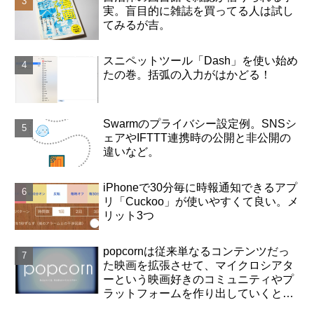
実。盲目的に雑誌を買ってる人は試し
てみるが吉。
スニペットツール「Dash」を使い始め
たの巻。括弧の入力がはかどる！
Swarmのプライバシー設定例。SNSシ
ェアやIFTTT連携時の公開と非公開の
違いなど。
iPhoneで30分毎に時報通知できるアプ
リ「Cuckoo」が使いやすくて良い。メ
リット3つ
popcornは従来単なるコンテンツだっ
た映画を拡張させて、マイクロシアタ
ーという映画好きのコミュニティやプ
ラットフォームを作り出していくと思
った